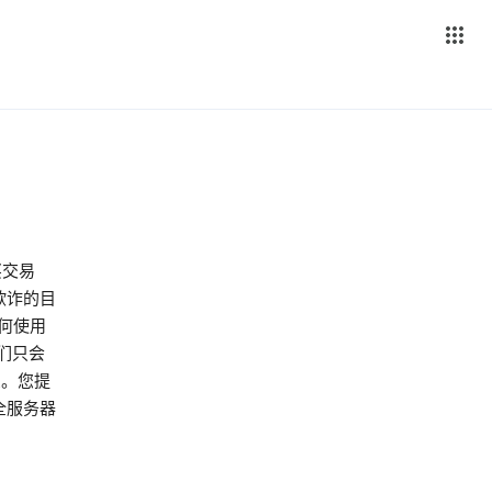
买交易
止欺诈的目
何使用
们只会
息。您提
全服务器