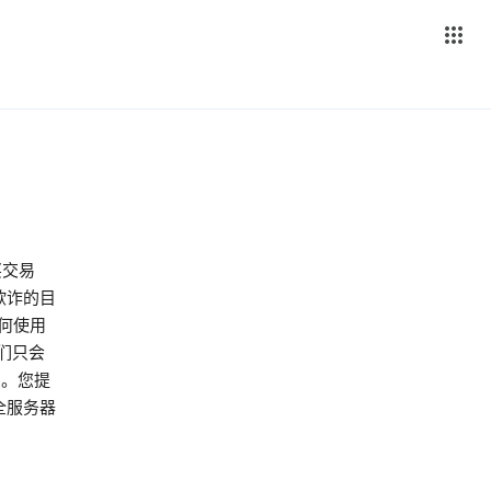
买交易
止欺诈的目
何使用
们只会
息。您提
全服务器