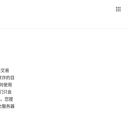
买交易
止欺诈的目
何使用
们只会
息。您提
全服务器