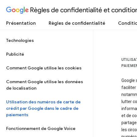
Règles de confidentialité et condition
Présentation
Règles de confidentialité
Conditio
Technologies
Publicité
UTILIS
PAIEME
Comment Google utilise les cookies
Google s
Comment Google utilise les données
facilite
de localisation
notamme
Utilisation des numéros de carte de
lutter c
crédit par Google dans le cadre de
informat
paiements
et de co
partage
Fonctionnement de Google Voice
les circ
numéros 