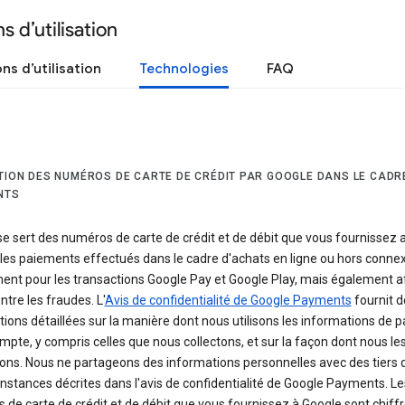
s d’utilisation
ns d’utilisation
Technologies
FAQ
ATION DES NUMÉROS DE CARTE DE CRÉDIT PAR GOOGLE DANS LE CADR
NTS
e sert des numéros de carte de crédit et de débit que vous fournissez a
r les paiements effectués dans le cadre d'achats en ligne ou hors connex
nt pour les transactions Google Pay et Google Play, mais également af
ontre les fraudes. L'
Avis de confidentialité de Google Payments
fournit d
ions détaillées sur la manière dont nous utilisons les informations de 
mpte, y compris celles que nous collectons, et sur la façon dont nous le
ons. Nous ne partageons des informations personnelles avec des tiers 
onstances décrites dans l'avis de confidentialité de Google Payments. Le
de carte de crédit et de débit que vous fournissez à Google sont chiffr