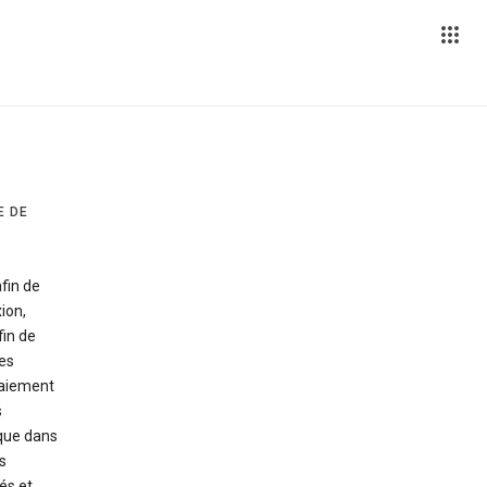
E DE
fin de
ion,
in de
es
paiement
s
que dans
s
és et