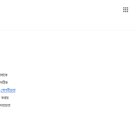
ীমাকে
য সঠিক
র
গোপনীয়তা
ত করার
 সহায়তা