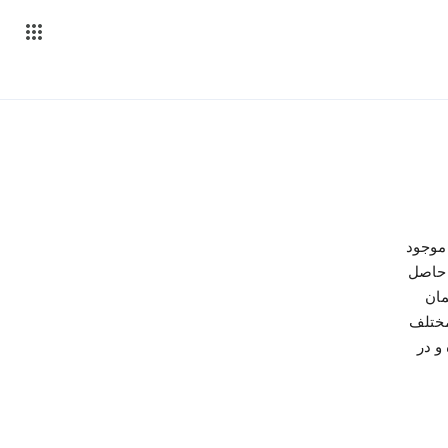
ی موجود
 حاصل
مان
مختلف
و در