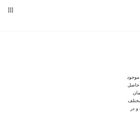
ی موجود
 حاصل
مان
مختلف
و در