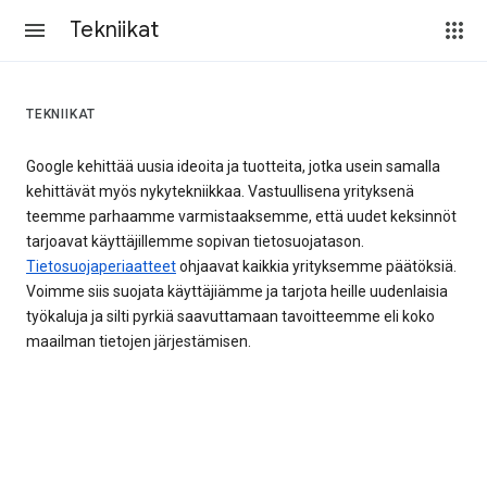
Tekniikat
TEKNIIKAT
Google kehittää uusia ideoita ja tuotteita, jotka usein samalla
kehittävät myös nykytekniikkaa. Vastuullisena yrityksenä
teemme parhaamme varmistaaksemme, että uudet keksinnöt
tarjoavat käyttäjillemme sopivan tietosuojatason.
Tietosuojaperiaatteet
ohjaavat kaikkia yrityksemme päätöksiä.
Voimme siis suojata käyttäjiämme ja tarjota heille uudenlaisia
työkaluja ja silti pyrkiä saavuttamaan tavoitteemme eli koko
maailman tietojen järjestämisen.