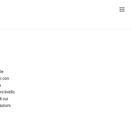
le
o con
a
 livello.
i cui
azioni