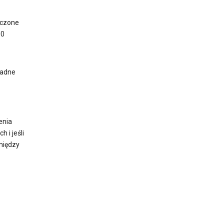
adczone
00
ładne
enia
 i jeśli
między