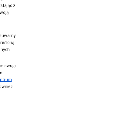
stając z
swoją
 usuwamy
kreśloną
onych.
ie swoją
ie
ntrum
również