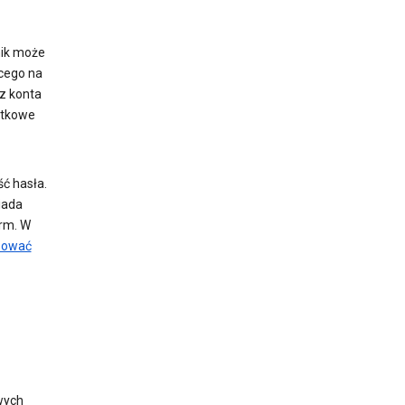
nik może
ącego na
 z konta
atkowe
ć hasła.
iada
irm. W
pować
wych