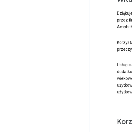
Dziękuje
przez fi
Amphith
Korzysta
przeczy
Usługi 
dodatko
wiekowe
użytkow
użytkow
Korz