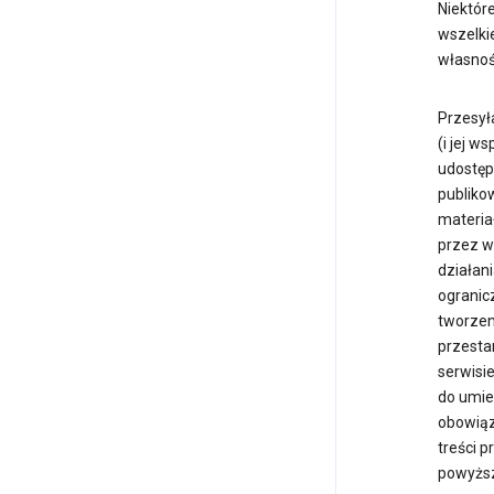
Niektór
wszelkie
własnoś
Przesyła
(i jej 
udostęp
publiko
materia
przez w
działani
ogranic
tworzen
przesta
serwisi
do umie
obowiąz
treści 
powyższe