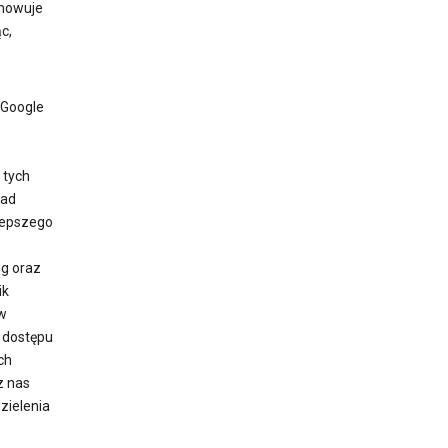
chowuje
c,
 Google
 tych
ład
lepszego
g oraz
ik
 w
 dostępu
ch
z nas
zielenia