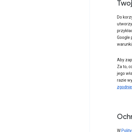
Twoj
Do korz
utworzy
przykład
Google 
warunki
Aby zap
Za to, 
jego wła
razie w
zgodnie 
Ochr
W
Polit