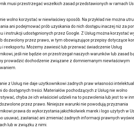
nik musi przestrzegać wszelkich zasad przedstawionych w ramach Us
 nie wolno korzystać w niewłaściwy sposób. Na przykład nie można utru
ałania ani podejmować prób uzyskania do nich dostępu inaczej niż za p
su i instrukcji udostępnionych przez Google. Z Usług można korzystać w
b dozwolony przez prawo, w tym obowiązujące przepisy dotyczące kon
u i reeksportu. Możemy zawiesić lub przerwać świadczenie Usług
ikowi, jeśli nie będzie on przestrzegał naszych warunków lub zasad bąd
y prowadzić dochodzenie związane z domniemanym niewłaściwym
owaniem.
anie z Usług nie daje użytkownikowi żadnych praw własności intelektual
ni do dostępnych treści. Materiałów pochodzących z Usług nie wolno
tywać, chyba że ich właściciel udzieli na to pozwolenia lub jest to w in
dozwolone przez prawo. Niniejsze warunki nie powodują przyznania
nikowi prawa do wykorzystania jakichkolwiek marek i logo użytych w U
no usuwać, zasłaniać ani zmieniać żadnych informacji prawnych wyświ
ach lub w związku z nimi.