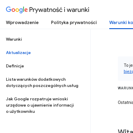
Prywatność i warunki
Wprowadzenie
Polityka prywatności
Warunki ko
Warunki
Aktualizacje
To j
Definicje
bież
Lista warunków dodatkowych
dotyczących poszczególnych usług
WARUNK
Jak Google rozpatruje wnioski
Ostatnia
urzędowe o ujawnienie informacji
o użytkowniku
Wit