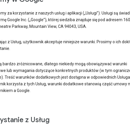
my za korzystanie z naszych usług i aplikacji („Usługi”). Usługi są świ
rmę Google Inc. („Google”), której siedziba znajduje się pod adresem 16
eatre Parkway, Mountain View, CA 94043, USA.
jąc z Usług, użytkownik akceptuje niniejsze warunki. Prosimy o ich dok
tanie.
są bardzo zróżnicowane, dlatego niekiedy mogą obowiązywać warunki
we lub wymagania dotyczące konkretnych produktów (w tym ogranicz
). Treść warunków dodatkowych jest dostępna w odpowiednich Usługach
nik korzysta z tych Usług, warunki dodatkowe stanowią część umowy 
nikiem a Google.
ystanie z Usług