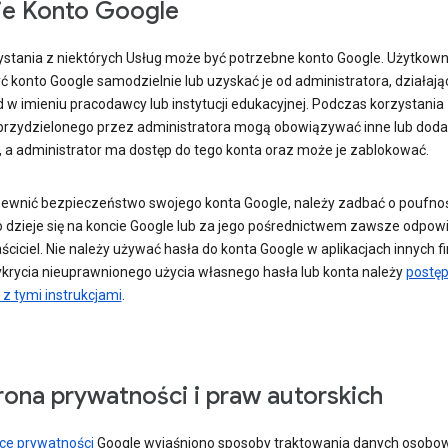
e Konto Google
ystania z niektórych Usług może być potrzebne konto Google. Użytkow
ć konto Google samodzielnie lub uzyskać je od administratora, działaj
 w imieniu pracodawcy lub instytucji edukacyjnej. Podczas korzystania
przydzielonego przez administratora mogą obowiązywać inne lub dod
, a administrator ma dostęp do tego konta oraz może je zablokować.
ewnić bezpieczeństwo swojego konta Google, należy zadbać o poufnoś
co dzieje się na koncie Google lub za jego pośrednictwem zawsze odpow
ściciel. Nie należy używać hasła do konta Google w aplikacjach innych f
ykrycia nieuprawnionego użycia własnego hasła lub konta należy
postę
z tymi instrukcjami
.
ona prywatności i praw autorskich
yce prywatności
Google wyjaśniono sposoby traktowania danych osobo