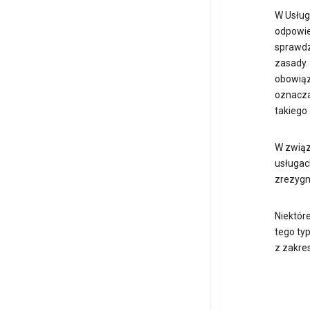
W Usług
odpowie
sprawdza
zasady. 
obowiąz
oznacza
takiego 
W związ
usługac
zrezygn
Niektór
tego typ
z zakre