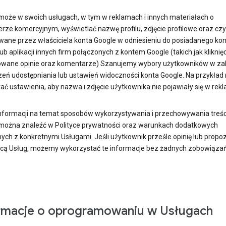
może w swoich usługach, w tym w reklamach i innych materiałach o
erze komercyjnym, wyświetlać nazwę profilu, zdjęcie profilowe oraz cz
ane przez właściciela konta Google w odniesieniu do posiadanego kon
ub aplikacji innych firm połączonych z kontem Google (takich jak kliknięc
owane opinie oraz komentarze) Szanujemy wybory użytkowników w za
zeń udostępniania lub ustawień widoczności konta Google. Na przykła
ać ustawienia, aby nazwa i zdjęcie użytkownika nie pojawiały się w rekl
informacji na temat sposobów wykorzystywania i przechowywania treśc
można znaleźć w Polityce prywatności oraz warunkach dodatkowych
ych z konkretnymi Usługami. Jeśli użytkownik prześle opinię lub propoz
cą Usług, możemy wykorzystać te informacje bez żadnych zobowiąza
rmacje o oprogramowaniu w Usługach