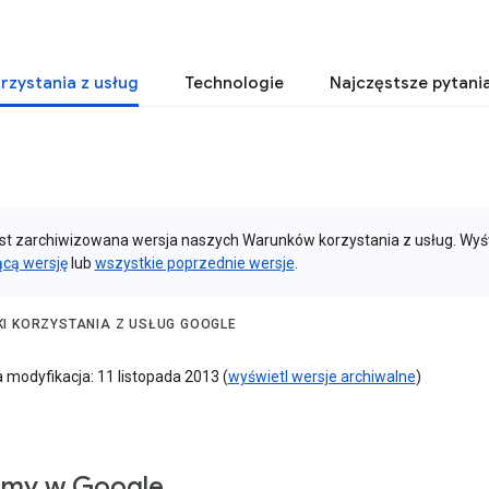
rzystania z usług
Technologie
Najczęstsze pytani
est zarchiwizowana wersja naszych Warunków korzystania z usług. Wyś
ącą wersję
lub
wszystkie poprzednie wersje
.
I KORZYSTANIA Z USŁUG GOOGLE
 modyfikacja: 11 listopada 2013 (
wyświetl wersje archiwalne
)
amy w Google