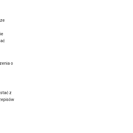
sze
ie
wać
zenia o
stać z
rzepisów