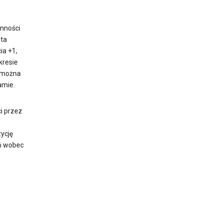
ynności
ta
ia +1,
kresie
d można
amie.
i przez
ycję
ń wobec