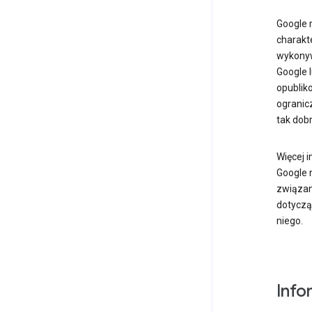
Google 
charakt
wykonyw
Google l
opublik
ogranic
tak dobr
Więcej 
Google 
związan
dotyczą
niego.
Info