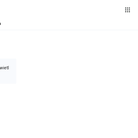
a
wietl