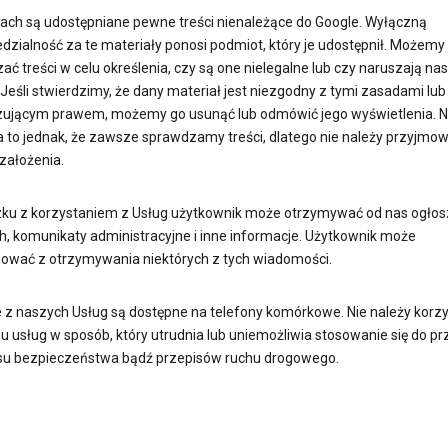
ach są udostępniane pewne treści nienależące do Google. Wyłączną
dzialność za te materiały ponosi podmiot, który je udostępnił. Możemy
ć treści w celu określenia, czy są one nielegalne lub czy naruszają na
Jeśli stwierdzimy, że dany materiał jest niezgodny z tymi zasadami lub
ującym prawem, możemy go usunąć lub odmówić jego wyświetlenia. N
 to jednak, że zawsze sprawdzamy treści, dlatego nie należy przyjmo
założenia.
ku z korzystaniem z Usług użytkownik może otrzymywać od nas ogłos
h, komunikaty administracyjne i inne informacje. Użytkownik może
ować z otrzymywania niektórych z tych wiadomości.
e z naszych Usług są dostępne na telefony komórkowe. Nie należy korzy
u usług w sposób, który utrudnia lub uniemożliwia stosowanie się do p
su bezpieczeństwa bądź przepisów ruchu drogowego.