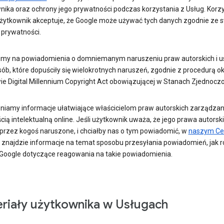
nika oraz ochrony jego prywatności podczas korzystania z Usług. Korzy
użytkownik akceptuje, że Google może używać tych danych zgodnie ze 
 prywatności.
my na powiadomienia o domniemanym naruszeniu praw autorskich i
ób, które dopuściły się wielokrotnych naruszeń, zgodnie z procedurą o
ie Digital Millennium Copyright Act obowiązującej w Stanach Zjednocz
niamy informacje ułatwiające właścicielom praw autorskich zarządzan
ią intelektualną online. Jeśli użytkownik uważa, że jego prawa autorsk
 przez kogoś naruszone, i chciałby nas o tym powiadomić, w
naszym Ce
znajdzie informacje na temat sposobu przesyłania powiadomień, jak 
Google dotyczące reagowania na takie powiadomienia.
riały użytkownika w Usługach