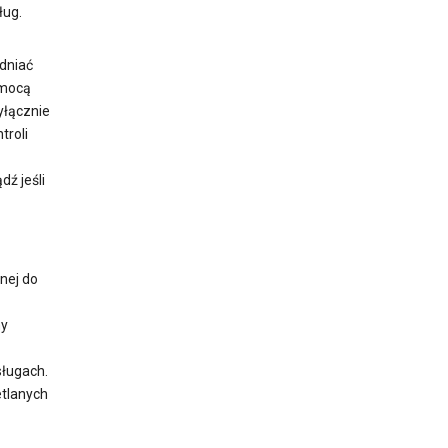
ług.
dniać
omocą
yłącznie
troli
ź jeśli
nej do
ny
sługach.
etlanych