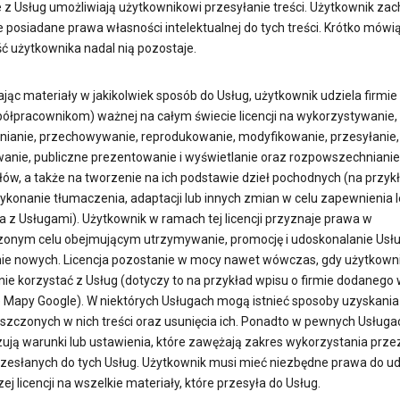
e z Usług umożliwiają użytkownikowi przesyłanie treści. Użytkownik za
 posiadane prawa własności intelektualnej do tych treści. Krótko mówią
ć użytkownika nadal nią pozostaje.
jąc materiały w jakikolwiek sposób do Usług, użytkownik udziela firmie
współpracownikom) ważnej na całym świecie licencji na wykorzystywanie,
nianie, przechowywanie, reprodukowanie, modyfikowanie, przesyłanie,
wanie, publiczne prezentowanie i wyświetlanie oraz rozpowszechnianie
łów, a także na tworzenie na ich podstawie dzieł pochodnych (na przyk
ykonanie tłumaczenia, adaptacji lub innych zmian w celu zapewnienia 
a z Usługami). Użytkownik w ramach tej licencji przyznaje prawa w
zonym celu obejmującym utrzymywanie, promocję i udoskonalanie Usłu
ie nowych. Licencja pozostanie w mocy nawet wówczas, gdy użytkown
nie korzystać z Usług (dotyczy to na przykład wpisu o firmie dodanego
e Mapy Google). W niektórych Usługach mogą istnieć sposoby uzyskania
szczonych w nich treści oraz usunięcia ich. Ponadto w pewnych Usługa
ują warunki lub ustawienia, które zawężają zakres wykorzystania prze
przesłanych do tych Usług. Użytkownik musi mieć niezbędne prawa do ud
j licencji na wszelkie materiały, które przesyła do Usług.