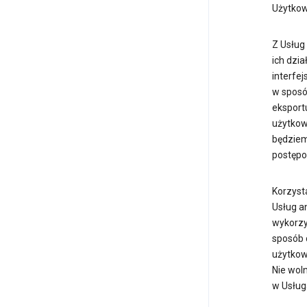
Użytkow
Z Usług
ich dzi
interfej
w sposó
eksport
użytkown
będziem
postęp
Korzyst
Usług a
wykorzys
sposób 
użytkow
Nie wol
w Usług