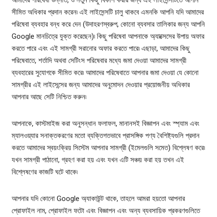
আমাদের পরিষেবা উন্নতি, ও নতুন কিছু বিকাশ করার জন্য এই লাইসেন্সটিতে আপনি
সীমিত অধিকার প্রদান করেন৷ এই লাইসেন্সটি চালু থাকবে এমনকি আপনি যদি আমাদের
পরিষেবা ব্যবহার বন্ধ করে দেন (উদাহরণস্বরুপ, কোনো ব্যবসার তালিকার জন্য আপনি
Google মানচিত্রে যুক্ত করেছেন)৷ কিছু পরিষেবা আপনাকে অ্যাক্সেসের উপায় অফার
করতে পারে এবং এই সামগ্রী সরানোর অফার করতে পারে৷ এছাড়া, আমাদের কিছু
পরিষেবাতে, শর্তাদি অথবা সেটিংস পরিষেবার মধ্যে জমা দেওয়া আমাদের সামগ্রী
ব্যবহারের সুযোগকে সীমিত করে৷ আমাদের পরিষেবাতে আপনার জমা দেওয়া যে কোনো
সামগ্রীর এই লাইসেন্সের জন্য আমাদের অনুমোদন দেওয়ার প্রয়োজনীয় অধিকার
আপনার আছে সেটি নিশ্চিত করুন৷
আপনাকে, কাস্টমাইজ করা অনুসন্ধান ফলাফল, মানানসই বিজ্ঞাপন এবং স্প্যাম এবং
ম্যালওয়্যার সনাক্তকরণের মতো ব্যক্তিগতভাবে প্রাসঙ্গিক পণ্য বৈশিষ্ট্যগুলি প্রদান
করতে আমাদের স্বয়ংক্রিয় সিস্টেম আপনার সামগ্রী (ইমেলগুলি সমেত) বিশ্লেষণ করে৷
যখন সামগ্রী পাঠানো, গ্রহণ করা হয় এবং যখন এটি সঞ্চয় করা হয় তখন এই
বিশ্লেষণের কাজটি ঘটে থাকে৷
আপনার যদি কোনো Google অ্যাকাউন্ট থাকে, তাহলে আমরা হয়তো আপনার
প্রোফাইল নাম, প্রোফাইল ফটো এবং বিজ্ঞাপন এবং অন্য ব্যবসায়িক প্রকরণগুলিতে