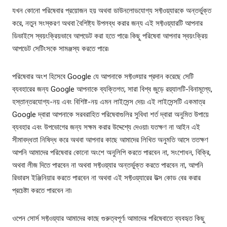
যখন কোনো পরিষেবার প্রয়োজন হয় অথবা ডাউনলোডযোগ্য সফ্টওয়্যারকে অন্তর্ভুক্ত
করে, নতুন সংস্করণ অথবা বৈশিষ্ট্য উপলব্ধ করার জন্য এই সফ্টওয়্যারটি আপনার
ডিভাইসে স্বয়ংক্রিয়ভাবে আপডেট করা হতে পারে৷ কিছু পরিষেবা আপনার স্বয়ংক্রিয়
আপডেট সেটিংসকে সামঞ্জস্য করতে পারে৷
পরিষেবার অংশ হিসেবে Google যে আপনাকে সফ্টওয়্য়ার প্রদান করেছে সেটি
ব্যবহারের জন্য Google আপনাকে ব্যক্তিগত, সারা বিশ্ব জুড়ে রয়্যালটি-বিনামূল্যে,
হস্তান্তরযোগ্য-নয় এবং বিশিষ্ট-নয় এমন লাইসেন্স দেয়৷ এই লাইসেন্সটি একমাত্র
Google দ্বারা আপনাকে সরবরাহিত পরিষেবাগুলির সুবিধা শর্ত দ্বারা অনুমিত উপায়ে
ব্যবহার এবং উপভোগের জন্য সক্ষম করার উদ্দেশ্যে দেওয়া৷ যতক্ষণ না আইন এই
সীমাবদ্ধতা নিষিদ্ধ করে অথবা আপনার কাছে আমাদের লিখিত অনুমতি আসে ততক্ষণ
আপনি আমাদের পরিষেবার কোনো অংশে অনুলিপি করতে পারবেন না, সংশোধন, বিক্রি,
অথবা লীজ দিতে পারবেন না অথবা সফ্টওয়্যার অন্তর্ভুক্ত করতে পারবেন না, আপনি
রিভারস ইঞ্জিনিয়ার করতে পারবেন না অথবা এই সফ্টওয়্যারের উত্স কোড বের করার
প্রচেষ্টা করতে পারবেন না৷
ওপেন সোর্স সফ্টওয়্যার আমাদের কাছে গুরুত্বপূর্ণ৷ আমাদের পরিষেবাতে ব্যবহৃত কিছু