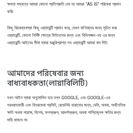
ক্ষমতা সম্বন্ধে আমরা কোনো প্রতিশ্রুতি দেব না৷ আমরা “AS IS” পরিষেবা প্রদান
করি৷
কিছু বিচারব্যবস্থা কিছু ওয়্যারেন্টি প্রদান করে, যেমন বাণিজ্যের জন্য সূচিত করা
ওয়্যারেন্টি, কোনো নির্দিষ্ট ক্ষেত্রে ফিটনেসের জন্য এবং বিধিলঙ্ঘন-নয় এর জন্য
ওয়্যারেন্টি৷ আইনের সীমা দ্বারা মঞ্জুরিপ্রাপ্ত সব ওয়্যারেন্টি আমরা বাদ দিই৷
আমাদের পরিষেবার জন্য
বাধ্যবাধকতা(লায়াবিলিটি)
যখন আইন দ্বারা অনুমোদিত হবে তখন GOOGLE, এবং GOOGLE-এর
সরবরাহকারী এবং বিতরকেরা প্রফিট, রেভেনিউ হারানোর জন্য, ডেটা, অথবা, অর্থনৈতিক
ক্ষতি অথবা পরোক্ষ, বিশেষ, ফলস্বরুপ, আদর্শস্বরুপ, অথবা শাস্তিমূলক ক্ষতির জন্য
দায়ি থাকবে না৷