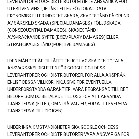
LEVERANTÖRER OCH DISTRIBUTÖRER INTE ANSVARIGA FÖR
UTEBLIVEN VINST, INTÄKT ELLER FÖRLORAD DATA,
EKONOMISK ELLER INDIREKT SKADA, SKADESTÅND PÅ GRUND
AV SÄRSKILD SKADA (SPECIAL DAMAGES), FÖLJDSKADA
(CONSEQUENTIAL DAMAGES), SKADESTÅND I
AVSKRÄCKANDE SYFTE (EXEMPLARY DAMAGES) ELLER
STRAFFSKADESTÅND (PUNITIVE DAMAGES).
I DEN MÅN DET ÄR TILLÅTET ENLIGT LAG SKA DEN TOTALA
ANSVARSSKYLDIGHETEN FÖR GOOGLE OCH DESS
LEVERANTÖRER OCH DISTRIBUTÖRER, FÖR ALLA ANSPRÅK
ENLIGT DESSA VILLKOR, INKLUSIVE FÖR EVENTUELLA
UNDERFÖRSTÅDDA GARANTIER, VARA BEGRÄNSAD TILL DET
BELOPP SOM DU BETALADE TILL OSS FÖR ATT ANVÄNDA
TJÄNSTERNA (ELLER, OM VI SÅ VÄLJER, FÖR ATT LEVERERA
TJÄNSTERNA TILL DIG IGEN).
UNDER INGA OMSTÄNDIGHETER SKA GOOGLE OCH DESS
LEVERANTÖRER OCH DISTRIBUTÖRER VARA ANSVARIGA FÖR