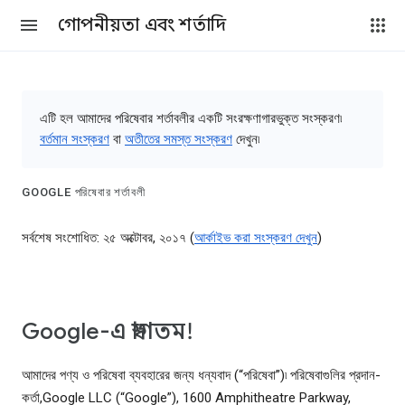
গোপনীয়তা এবং শর্তাদি
এটি হল আমাদের পরিষেবার শর্তাবলীর একটি সংরক্ষণাগারভুক্ত সংস্করণ৷
বর্তমান সংস্করণ
বা
অতীতের সমস্ত সংস্করণ
দেখুন৷
GOOGLE পরিষেবার শর্তাবলী
সর্বশেষ সংশোধিত: ২৫ অক্টোবর, ২০১৭ (
আর্কাইভ করা সংস্করণ দেখুন
)
Google-এ স্বাগতম!
আমাদের পণ্য ও পরিষেবা ব্যবহারের জন্য ধন্যবাদ (“পরিষেবা”)৷ পরিষেবাগুলির প্রদান-
কর্তা,Google LLC (“Google”), 1600 Amphitheatre Parkway,