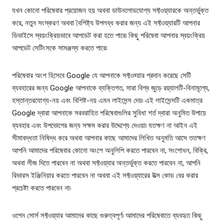
যখন কোনো পরিষেবার প্রয়োজন হয় অথবা ডাউনলোডযোগ্য সফ্টওয়্যারকে অন্তর্ভুক্ত
করে, নতুন সংস্করণ অথবা বৈশিষ্ট্য উপলব্ধ করার জন্য এই সফ্টওয়্যারটি আপনার
ডিভাইসে স্বয়ংক্রিয়ভাবে আপডেট করা হতে পারে৷ কিছু পরিষেবা আপনার স্বয়ংক্রিয়
আপডেট সেটিংসকে সামঞ্জস্য করতে পারে৷
পরিষেবার অংশ হিসেবে Google যে আপনাকে সফ্টওয়্য়ার প্রদান করেছে সেটি
ব্যবহারের জন্য Google আপনাকে ব্যক্তিগত, সারা বিশ্ব জুড়ে রয়্যালটি-বিনামূল্যে,
হস্তান্তরযোগ্য-নয় এবং বিশিষ্ট-নয় এমন লাইসেন্স দেয়৷ এই লাইসেন্সটি একমাত্র
Google দ্বারা আপনাকে সরবরাহিত পরিষেবাগুলির সুবিধা শর্ত দ্বারা অনুমিত উপায়ে
ব্যবহার এবং উপভোগের জন্য সক্ষম করার উদ্দেশ্যে দেওয়া৷ যতক্ষণ না আইন এই
সীমাবদ্ধতা নিষিদ্ধ করে অথবা আপনার কাছে আমাদের লিখিত অনুমতি আসে ততক্ষণ
আপনি আমাদের পরিষেবার কোনো অংশে অনুলিপি করতে পারবেন না, সংশোধন, বিক্রি,
অথবা লীজ দিতে পারবেন না অথবা সফ্টওয়্যার অন্তর্ভুক্ত করতে পারবেন না, আপনি
রিভারস ইঞ্জিনিয়ার করতে পারবেন না অথবা এই সফ্টওয়্যারের উত্স কোড বের করার
প্রচেষ্টা করতে পারবেন না৷
ওপেন সোর্স সফ্টওয়্যার আমাদের কাছে গুরুত্বপূর্ণ৷ আমাদের পরিষেবাতে ব্যবহৃত কিছু