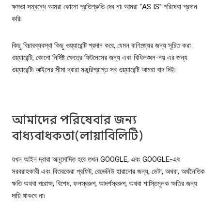
ক্ষমতা সম্বন্ধে আমরা কোনো প্রতিশ্রুতি দেব না৷ আমরা “AS IS” পরিষেবা প্রদান
করি৷
কিছু বিচারব্যবস্থা কিছু ওয়্যারেন্টি প্রদান করে, যেমন বাণিজ্যের জন্য সূচিত করা
ওয়্যারেন্টি, কোনো নির্দিষ্ট ক্ষেত্রে ফিটনেসের জন্য এবং বিধিলঙ্ঘন-নয় এর জন্য
ওয়্যারেন্টি৷ আইনের সীমা দ্বারা মঞ্জুরিপ্রাপ্ত সব ওয়্যারেন্টি আমরা বাদ দিই৷
আমাদের পরিষেবার জন্য
বাধ্যবাধকতা(লায়াবিলিটি)
যখন আইন দ্বারা অনুমোদিত হবে তখন GOOGLE, এবং GOOGLE-এর
সরবরাহকারী এবং বিতরকেরা প্রফিট, রেভেনিউ হারানোর জন্য, ডেটা, অথবা, অর্থনৈতিক
ক্ষতি অথবা পরোক্ষ, বিশেষ, ফলস্বরুপ, আদর্শস্বরুপ, অথবা শাস্তিমূলক ক্ষতির জন্য
দায়ি থাকবে না৷