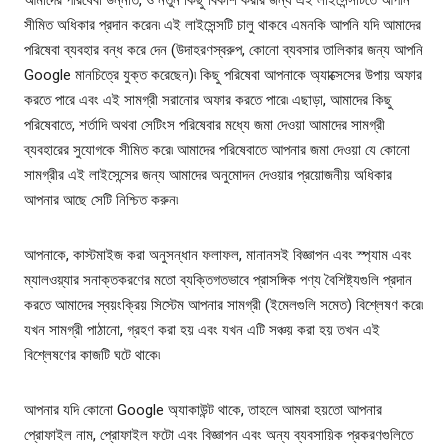
আমাদের পরিষেবা উন্নতি, ও নতুন কিছু বিকাশ করার জন্য এই লাইসেন্সটিতে আপনি
সীমিত অধিকার প্রদান করেন৷ এই লাইসেন্সটি চালু থাকবে এমনকি আপনি যদি আমাদের
পরিষেবা ব্যবহার বন্ধ করে দেন (উদাহরণস্বরুপ, কোনো ব্যবসার তালিকার জন্য আপনি
Google মানচিত্রে যুক্ত করেছেন)৷ কিছু পরিষেবা আপনাকে অ্যাক্সেসের উপায় অফার
করতে পারে এবং এই সামগ্রী সরানোর অফার করতে পারে৷ এছাড়া, আমাদের কিছু
পরিষেবাতে, শর্তাদি অথবা সেটিংস পরিষেবার মধ্যে জমা দেওয়া আমাদের সামগ্রী
ব্যবহারের সুযোগকে সীমিত করে৷ আমাদের পরিষেবাতে আপনার জমা দেওয়া যে কোনো
সামগ্রীর এই লাইসেন্সের জন্য আমাদের অনুমোদন দেওয়ার প্রয়োজনীয় অধিকার
আপনার আছে সেটি নিশ্চিত করুন৷
আপনাকে, কাস্টমাইজ করা অনুসন্ধান ফলাফল, মানানসই বিজ্ঞাপন এবং স্প্যাম এবং
ম্যালওয়্যার সনাক্তকরণের মতো ব্যক্তিগতভাবে প্রাসঙ্গিক পণ্য বৈশিষ্ট্যগুলি প্রদান
করতে আমাদের স্বয়ংক্রিয় সিস্টেম আপনার সামগ্রী (ইমেলগুলি সমেত) বিশ্লেষণ করে৷
যখন সামগ্রী পাঠানো, গ্রহণ করা হয় এবং যখন এটি সঞ্চয় করা হয় তখন এই
বিশ্লেষণের কাজটি ঘটে থাকে৷
আপনার যদি কোনো Google অ্যাকাউন্ট থাকে, তাহলে আমরা হয়তো আপনার
প্রোফাইল নাম, প্রোফাইল ফটো এবং বিজ্ঞাপন এবং অন্য ব্যবসায়িক প্রকরণগুলিতে