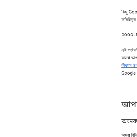
কিছু Goog
অতিরিক্ত
GOOGLE-এ
এই শর্তাব
আমরা আপ
কীভাবে উপ
Google 
আপন
অনেক 
আমরা বিভি