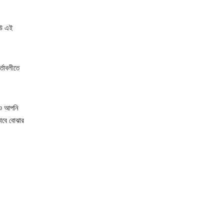
েউ এই
্তাবলীতে
ুও আপনি
বে বোঝার