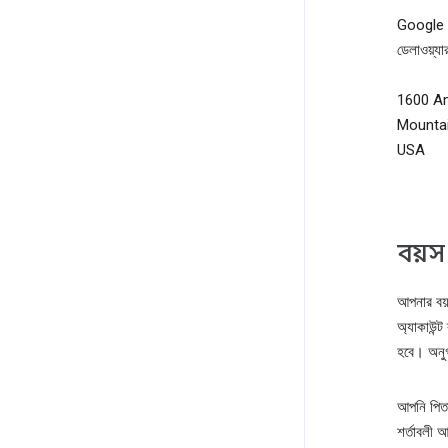
Google
ডেলাওয়্যার
1600 A
Mountai
USA
বয়স 
আপনার ব
অ্যাকাউন্
হবে। অনুগ
আপনি পিত
শর্তাবলী 