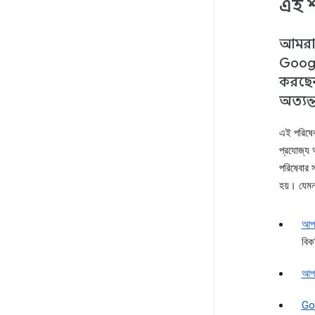
এই শ
আমরা জ
Goog
করছেন
অত্যন্ত
এই পরিষেব
প্রযোজ্য
পরিষেবার 
হয়। যেমন,
আপন
বিক
আপন
Goo