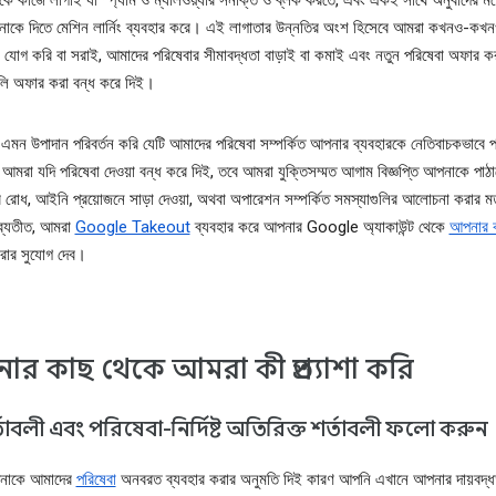
ন্সকে কাজে লাগাই যা স্প্যাম ও ম্যালওয়্যার সনাক্ত ও ব্লক করতে, এবং একই সাথে অনুবাদের 
াকে দিতে মেশিন লার্নিং ব্যবহার করে। এই লাগাতার উন্নতির অংশ হিসেবে আমরা কখনও-কখন
তা যোগ করি বা সরাই, আমাদের পরিষেবার সীমাবদ্ধতা বাড়াই বা কমাই এবং নতুন পরিষেবা অফার কর
ুলি অফার করা বন্ধ করে দিই।
এমন উপাদান পরিবর্তন করি যেটি আমাদের পরিষেবা সম্পর্কিত আপনার ব্যবহারকে নেতিবাচকভাবে প
আমরা যদি পরিষেবা দেওয়া বন্ধ করে দিই, তবে আমরা যুক্তিসম্মত আগাম বিজ্ঞপ্তি আপনাকে পাঠ
 রোধ, আইনি প্রয়োজনে সাড়া দেওয়া, অথবা অপারেশন সম্পর্কিত সমস্যাগুলির আলোচনা করার ম
 ব্যতীত, আমরা
Google Takeout
ব্যবহার করে আপনার Google অ্যাকাউন্ট থেকে
আপনার কন্
 করার সুযোগ দেব।
র কাছ থেকে আমরা কী প্রত্যাশা করি
তাবলী এবং পরিষেবা-নির্দিষ্ট অতিরিক্ত শর্তাবলী ফলো করুন
নাকে আমাদের
পরিষেবা
অনবরত ব্যবহার করার অনুমতি দিই কারণ আপনি এখানে আপনার দায়বদ্ধ