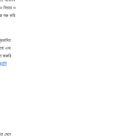
মতো অভিনব
ও ফিচার ও
া শুরু করি
্রভাবিত
াবো এবং
ত জরুরি
টেন্ট
তা মেনে