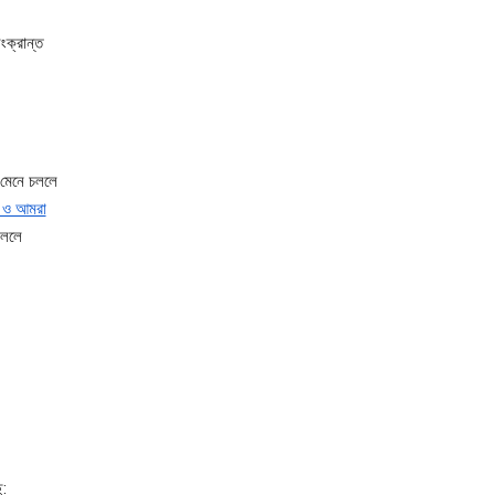
ংক্রান্ত
 মেনে চললে
 ও আমরা
বললে
ে: