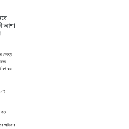
তবে
কী আশা
া
 ক্ষেত্রে
াদের
্ধারণ করা
সেটি
ণ করে
্তির অধিকার