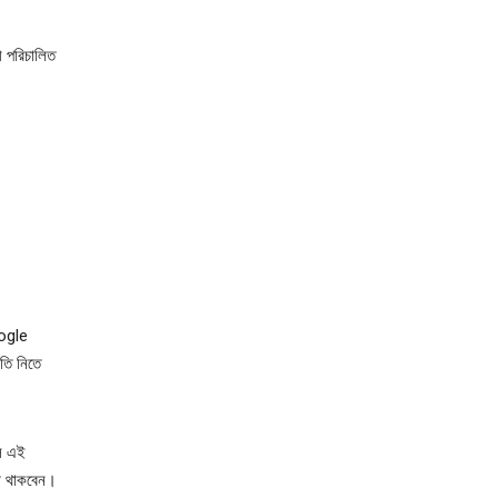
য়ী পরিচালিত
ogle
তি নিতে
ে এই
্ধ থাকবেন।