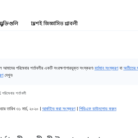
প্রযুক্তিগুলি
প্রায়শই জিজ্ঞাসিত প্রশ্নাবলী
ল আমাদের পরিষেবার শর্তাবলীর একটি সংরক্ষণাগারভুক্ত সংস্করণ৷
বর্তমান সংস্করণ
বা
অতীতের 
রণ
দেখুন৷
িষেবার শর্তাবলী
ওয়ার তারিখ ৩১ মার্চ, ২০২০ |
আর্কাইভ করা সংস্করণ
|
পিডিএফ ডাউনলোড করুন