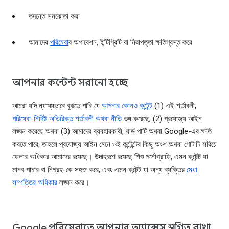
তদন্তে সমঝোতা করা
আমাদের
পরিষেবা
র অপারেশন, ইন্টিগ্রিটি বা নিরাপত্তা ক্ষতিগ্রস্ত করে
আপনার কন্টেন্ট সরানো হচ্ছে
আমরা যদি ন্যায্যভাবে বুঝতে পারি যে
আপনার কোনও কন্টেন্ট
(1) এই শর্তাবলী,
পরিষেবা-নির্দিষ্ট অতিরিক্ত শর্তাবলী অথবা নীতি
ভঙ্গ করেছে, (2) প্রযোজ্য আইন
লঙ্ঘন করেছে অথবা (3) আমাদের ব্যবহারকারী, থার্ড পার্টি অথবা Google-এর ক্ষতি
করতে পারে, তাহলে প্রযোজ্য আইন মেনে ওই কন্টেন্টের কিছু অংশ অথবা গোটাটি সরিয়ে
ফেলার অধিকার আমাদের রয়েছে। উদাহরণে রয়েছে শিশু পর্নোগ্রাফি, এমন কন্টেন্ট যা
মানব পাচার বা নিগ্রহ-কে সহজ করে, এবং এমন কন্টেন্ট যা অন্য ব্যক্তির
মেধা
সম্পত্তির অধিকার
লঙ্ঘন করে।
Google পরিষেবাতে আপনার অ্যাক্সেস স্থগিত রাখা