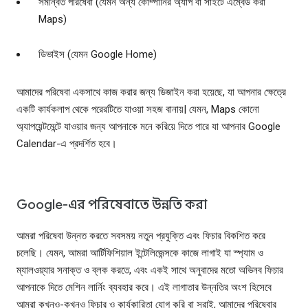
সমন্বিত পরিষেবা (যেমন অন্য কোম্পানির অ্যাপ বা সাইটে এম্বেড করা
Maps)
ডিভাইস (যেমন Google Home)
আমাদের পরিষেবা একসাথে কাজ করার জন্য ডিজাইন করা হয়েছে, যা আপনার ক্ষেত্রে
একটি কার্যকলাপ থেকে পরেরটিতে যাওয়া সহজ বানায়| যেমন, Maps কোনো
অ্যাপয়েন্টমেন্টে যাওয়ার জন্য আপনাকে মনে করিয়ে দিতে পারে যা আপনার Google
Calendar-এ প্রদর্শিত হবে।
Google-এর পরিষেবাতে উন্নতি করা
আমরা পরিষেবা উন্নত করতে সবসময় নতুন প্রযুক্তি এবং ফিচার বিকশিত করে
চলেছি। যেমন, আমরা আর্টিফিশিয়াল ইন্টেলিজেন্সকে কাজে লাগাই যা স্প্যাম ও
ম্যালওয়্যার সনাক্ত ও ব্লক করতে, এবং একই সাথে অনুবাদের মতো অভিনব ফিচার
আপনাকে দিতে মেশিন লার্নিং ব্যবহার করে। এই লাগাতার উন্নতির অংশ হিসেবে
আমরা কখনও-কখনও ফিচার ও কার্যকারিতা যোগ করি বা সরাই, আমাদের পরিষেবার