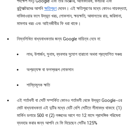
পদক্ষেপ সহ) Google এবং তার ডিরেক্টর, আধিকারিক, কর্মচারী এবং
কন্ট্র্যাক্টরদের আপনি
ক্ষতিপূরণ
দেবেন। এই ক্ষতিপূরণের মধ্যে কোনও দায়বদ্ধতা,
দাবিদাওয়ার ফলে উদ্ভূত খরচ, লোকসান, ক্ষয়ক্ষতি, আদালতের রায়, জরিমানা,
মামলার খরচ এবং আইনজীবীর ফি ধরা থাকে।
নিম্নলিখিত বাধ্যবাধকতার জন্য Google দায়িত্ব নেবে না:
লাভ, উপার্জন, সুনাম, ব্যবসার সুযোগ হারানো অথবা প্রত্যাশিত সঞ্চয়
অপ্রত্যক্ষ বা ফলস্বরূপ লোকসান
শাস্তিমূলক ক্ষতি
এই শর্তাবলী বা সেটি সম্পর্কিত কোনও শর্তাবলী থেকে উদ্ভূত Google-এর
মোট বাধ্যবাধকতা এই দুটির মধ্যে যেটি বেশি সেটিতে সীমাবদ্ধ থাকবে: (1)
মার্কিন ডলারে 500 বা (2) লঙ্ঘনের আগে গত 12 মাসে প্রাসঙ্গিক পরিষেবা
ব্যবহার করার জন্য আপনি যে ফি দিয়েছেন সেটির 125%