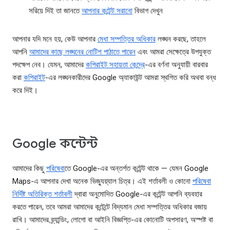
সরিয়ে দিই তা জানতে
আপনার কন্টেন্ট সরানো
বিভাগ দেখুন
আপনার যদি মনে হয়, কেউ আপনার
মেধা সম্পত্তির অধিকার
লঙ্ঘন করছে, তাহলে
আপনি
আমাদের কাছে লঙ্ঘনের নোটিশ পাঠাতে পারেন
এবং আমরা সেক্ষেত্রে উপযুক্ত
পদক্ষেপ নেব। যেমন, আমাদের
কপিরাইট সহায়তা কেন্দ্রে
-এর বর্ণনা অনুযায়ী বারবার
করা
কপিরাইট
-এর লঙ্ঘনকারীদের Google অ্যাকাউন্ট আমরা স্থগিত করি অথবা বন্ধ
করে দিই।
Google কন্টেন্ট
আমাদের কিছু
পরিষেবা
তে Google-এর অন্তর্গত কন্টেন্ট থাকে — যেমন Google
Maps-এ আপনার দেখা অনেক ভিজ্যুয়্যাল চিত্র। এই শর্তাবলী ও কোনো
পরিষেবা
নির্দিষ্ট অতিরিক্ত শর্তাবলী
দ্বারা অনুমোদিত Google-এর কন্টেন্ট আপনি ব্যবহার
করতে পারেন, তবে আমরা আমাদের কন্টেন্টে বিদ্যমান মেধা সম্পত্তির অধিকার বজায়
রাখি। আমাদের ব্র্যান্ডিং, লোগো বা আইনি বিজ্ঞপ্তি-এর কোনোটি অপসারণ, অস্পষ্ট বা