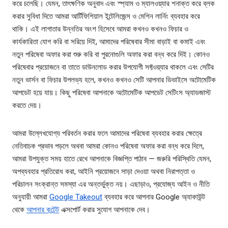
করে চলেছি। যেমন, তাৎক্ষণিক অনুবাদ এবং স্প্যাম ও ম্যালওয়্যার শনাক্ত করে ব্লক
করার সুবিধা দিতে আমরা আর্টিফিশিয়াল ইন্টেলিজেন্স ও মেশিন লার্নিং ব্যবহার করে
থাকি। এই লাগাতার উন্নতির অংশ হিসেবে আমরা কখনও কখনও ফিচার ও
কার্যকারিতা যোগ করি বা সরিয়ে দিই, আমাদের পরিষেবার সীমা বাড়াই বা কমাই এবং
নতুন পরিষেবা অফার করা শুরু করি বা পুরনোগুলি অফার করা বন্ধ করে দিই। কোনও
পরিষেবার প্রয়োজনে বা তাতে ডাউনলোড করার উপযোগী সফ্টওয়্যার থাকলে এবং সেটির
নতুন ভার্সন বা ফিচার উপলভ্য হলে, কখনও কখনও সেটি আপনার ডিভাইসে অটোমেটিক
আপডেট হয়ে যায়। কিছু পরিষেবা আপনাকে অটোমেটিক আপডেট সেটিংস অ্যাডজাস্ট
করতে দেয়।
আমরা উল্লেখযোগ্য পরিবর্তন করার ফলে আমাদের পরিষেবা ব্যবহার করার ক্ষেত্রে
নেতিবাচক প্রভাব পড়লে অথবা আমরা কোনও পরিষেবা অফার করা বন্ধ করে দিলে,
আমরা উপযুক্ত সময় হাতে রেখে আপনাকে বিজ্ঞপ্তি পাঠাব — জরুরি পরিস্থিতি যেমন,
অপব্যবহার প্রতিরোধ করা, আইনি প্রয়োজনে সাড়া দেওয়া অথবা নিরাপত্তা ও
পরিচালন সংক্রান্ত সমস্যা এর অন্তর্ভুক্ত নয়। এছাড়াও, প্রযোজ্য আইন ও নীতি
অনুযায়ী আমরা
Google Takeout
ব্যবহার করে আপনার Google অ্যাকাউন্ট
থেকে
আপনার কন্টেন্ট
এক্সপোর্ট করার সুযোগ আপনাকে দেব।