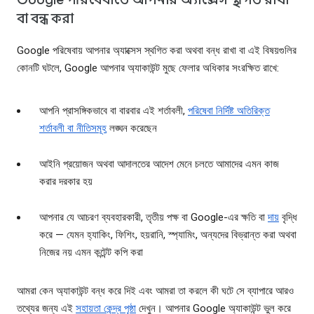
বা বন্ধ করা
Google পরিষেবায় আপনার অ্যাক্সেস স্থগিত করা অথবা বন্ধ রাখা বা এই বিষয়গুলির
কোনটি ঘটলে, Google আপনার অ্যাকাউন্ট মুছে ফেলার অধিকার সংরক্ষিত রাখে:
আপনি প্রাসঙ্গিকভাবে বা বারবার এই শর্তাবলী,
পরিষেবা নির্দিষ্ট অতিরিক্ত
শর্তাবলী বা নীতিসমূহ
লঙ্ঘন করেছেন
আইনি প্রয়োজন অথবা আদালতের আদেশ মেনে চলতে আমাদের এমন কাজ
করার দরকার হয়
আপনার যে আচরণ ব্যবহারকারী, তৃতীয় পক্ষ বা Google-এর ক্ষতি বা
দায়
বৃদ্ধি
করে — যেমন হ্যাকিং, ফিশিং, হয়রানি, স্প্যামিং, অন্যদের বিভ্রান্ত করা অথবা
নিজের নয় এমন কন্টেন্ট কপি করা
আমরা কেন অ্যাকাউন্ট বন্ধ করে দিই এবং আমরা তা করলে কী ঘটে সে ব্যাপারে আরও
তথ্যের জন্য এই
সহায়তা কেন্দ্র পৃষ্ঠা
দেখুন। আপনার Google অ্যাকাউন্ট ভুল করে