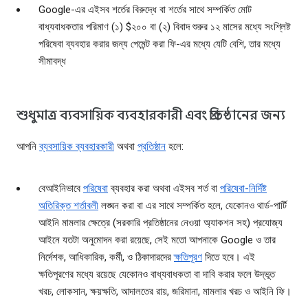
Google-এর এইসব শর্তের বিরুদ্ধে বা শর্তের সাথে সম্পর্কিত মোট
বাধ্যবাধকতার পরিমাণ (১) $২০০ বা (২) বিবাদ শুরুর ১২ মাসের মধ্যে সংশ্লিষ্ট
পরিষেবা ব্যবহার করার জন্য পেমেন্ট করা ফি-এর মধ্যে যেটি বেশি, তার মধ্যে
সীমাবদ্ধ
শুধুমাত্র ব্যবসায়িক ব্যবহারকারী এবং প্রতিষ্ঠানের জন্য
আপনি
ব্যবসায়িক ব্যবহারকারী
অথবা
প্রতিষ্ঠান
হলে:
বেআইনিভাবে
পরিষেবা
ব্যবহার করা অথবা এইসব শর্ত বা
পরিষেবা-নির্দিষ্ট
অতিরিক্ত শর্তাবলী
লঙ্ঘন করা বা এর সাথে সম্পর্কিত হলে, যেকোনও থার্ড-পার্টি
আইনি মামলার ক্ষেত্রে (সরকারি প্রতিষ্ঠানের নেওয়া অ্যাকশন সহ) প্রযোজ্য
আইনে যতটা অনুমোদন করা রয়েছে, সেই মতো আপনাকে Google ও তার
নির্দেশক, আধিকারিক, কর্মী, ও ঠিকাদারদের
ক্ষতিপূরণ
দিতে হবে। এই
ক্ষতিপূরণের মধ্যে রয়েছে যেকোনও বাধ্যবাধকতা বা দাবি করার ফলে উদ্ভূত
খরচ, লোকসান, ক্ষয়ক্ষতি, আদালতের রায়, জরিমানা, মামলার খরচ ও আইনি ফি।