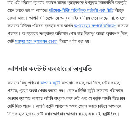
যারা এই পরিষেবা ব্যবহার করছেন তাদের প্রত্যেককে উপযুক্ত আচরণবিধি অবশ্যই
মেনে চলতে হবে যা আমাদের
পরিষেবা-নির্দিষ্ট অতিরিক্ত শর্তাবলী এবং নীতি
লিঙ্কে
দেওয়া আছে। আপনি যদি দেখেন যে অন্যরা এইসব নিয়ম মেনে চলছেন না, তাহলে
আমাদের বিভিন্ন পরিষেবা ব্যবহার করে আপনি
অপব্যবহার সম্পর্কে অভিযোগ
জানাতে
পারবেন। অপব্যবহার সংক্রান্ত অভিযোগ পেয়ে তার বিরুদ্ধে আমরা অ্যাকশন নিলে,
সেটি
সমস্যা হলে অ্যাকশন নেওয়া
বিভাগে বর্ণনা করা হয়।
আপনার কন্টেন্ট ব্যবহারের অনুমতি
আমাদের কিছু পরিষেবা
আপনার কন্টেন্ট
আপলোড করতে, জমা দিতে, স্টোর করতে,
পাঠাতে, গ্রহণ অথবা শেয়ার করতে দেয়। কোনও নির্দিষ্ট কন্টেন্ট আমাদের পরিষেবায়
দেওয়ার ব্যাপারে আপনার আইনি বাধ্যবাধকতা নেই এবং যে কন্টেন্ট আপনি দিতে চান
সেটি দিতে পারেন। আপনি কন্টেন্ট আপলোড অথবা শেয়ার করতে চাইলে আপনাকে
নিশ্চিত হতে হবে যে সেটি করার অধিকার আপনার রয়েছে এবং ওই কন্টেন্ট বৈধ।