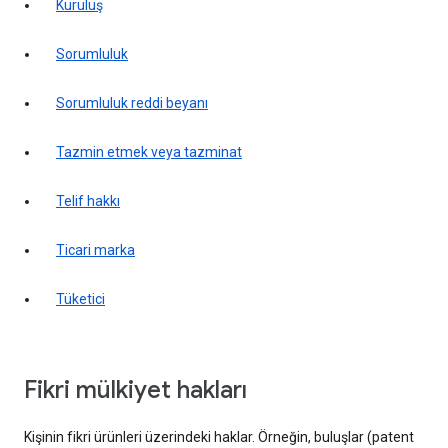
kuruluş
sorumluluk
sorumluluk reddi beyanı
tazmin etmek veya tazminat
telif hakkı
ticari marka
tüketici
fikri mülkiyet hakları
Kişinin fikri ürünleri üzerindeki haklar. Örneğin, buluşlar (patent