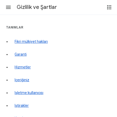
Gizlilik ve Şartlar
TANIMLAR
fikri mülkiyet hakları
garanti
hizmetler
içeriğiniz
işletme kullanıcısı
iştirakler