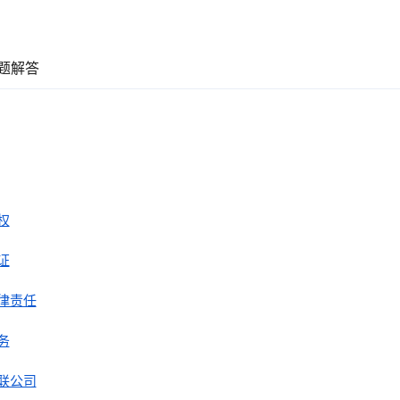
题解答
权
证
律责任
务
联公司