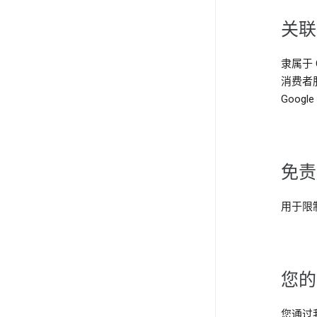
关
隶属于 
消费者服务
Google 
免
用于限
您
您通过