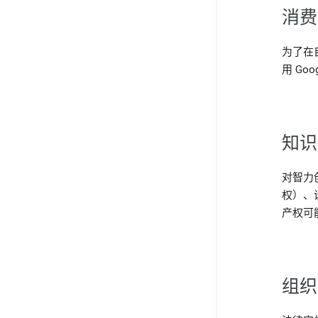
消
为了在
用 Go
知
对智力
权）、
产权可
组织