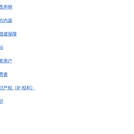
责声明
的内容
偿或保障
标
家用户
费者
识产权（IP 权利）
织