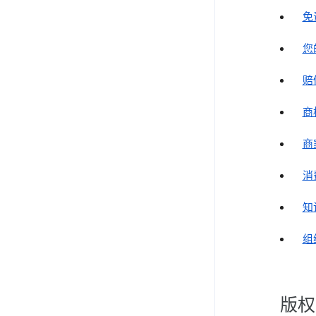
免
您
赔
商
商
消
知
组
版权