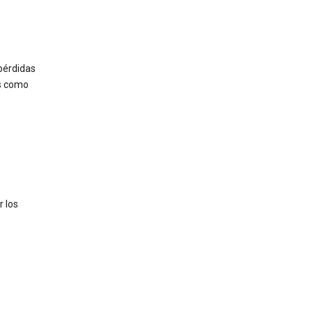
pérdidas
es como
 los