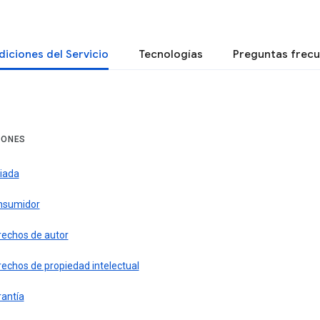
iciones del Servicio
Tecnologías
Preguntas frec
IONES
liada
nsumidor
rechos de autor
echos de propiedad intelectual
rantía