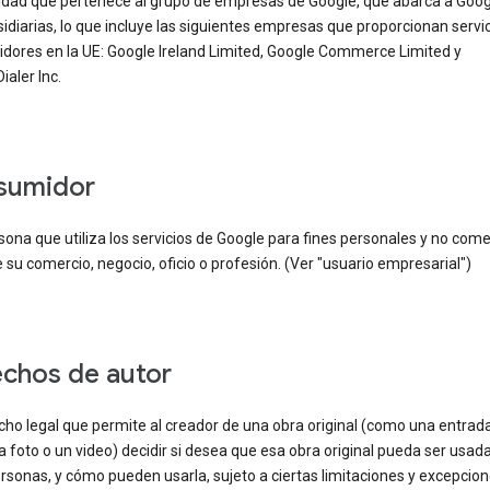
idad que pertenece al grupo de empresas de Google, que abarca a Goog
idiarias, lo que incluye las siguientes empresas que proporcionan servic
dores en la UE: Google Ireland Limited, Google Commerce Limited y
ialer Inc.
nsumidor
ona que utiliza los servicios de Google para fines personales y no come
 su comercio, negocio, oficio o profesión. (Ver "usuario empresarial")
echos de autor
ho legal que permite al creador de una obra original (como una entrad
a foto o un video) decidir si desea que esa obra original pueda ser usad
rsonas, y cómo pueden usarla, sujeto a ciertas limitaciones y excepcio