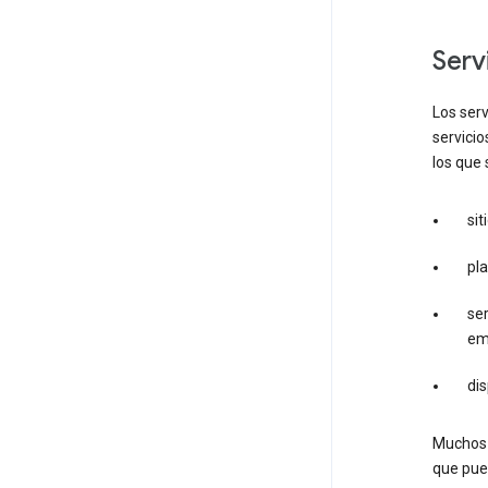
ser
Los serv
servici
los que 
si
pl
ser
em
dis
Muchos d
que pue