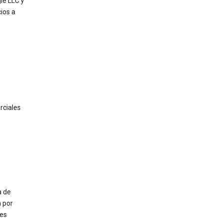
le LLC y
ios a
rciales
a de
a por
nes