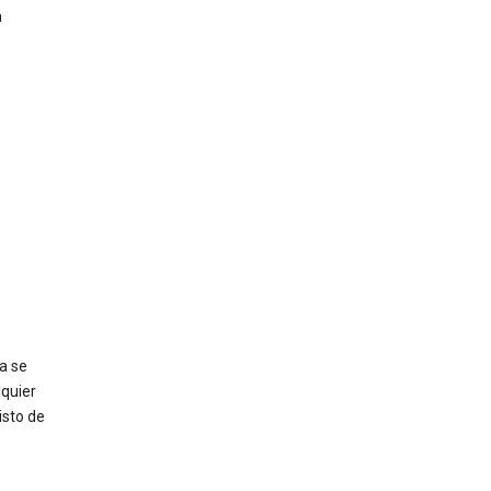
a
a se
lquier
isto de