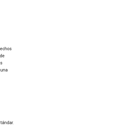
rechos
 de
os
 una
tándar.