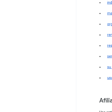
in
ma
or
re
re
ser
su
us
afil