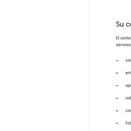
su 
El cont
servicio
co
en
op
vi
cor
fo