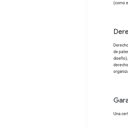
(como el
der
Derecho
de paten
diseño);
derecho
organiz
gar
Una cer