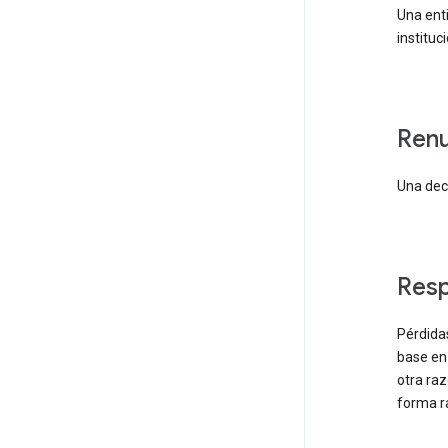
Una enti
instituc
ren
Una decl
res
Pérdida
base en 
otra ra
forma r