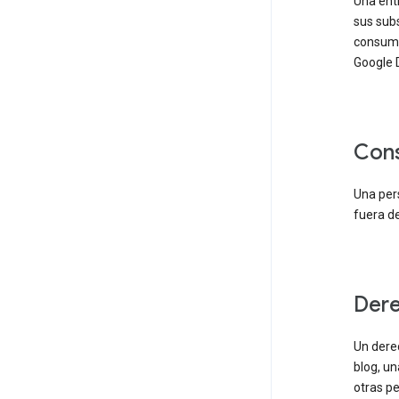
Una ent
sus subs
consumi
Google D
co
Una pers
fuera de
der
Un derec
blog, un
otras pe