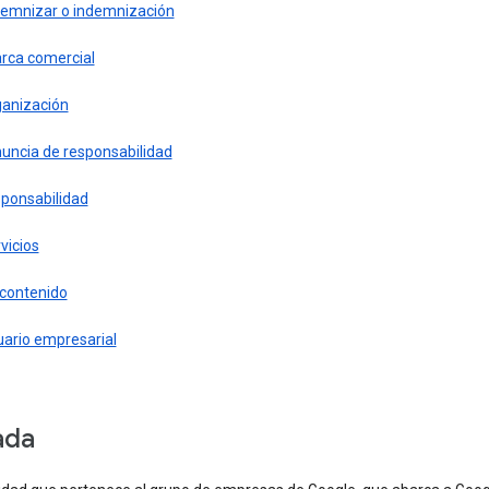
demnizar o indemnización
rca comercial
ganización
nuncia de responsabilidad
sponsabilidad
vicios
 contenido
uario empresarial
iada