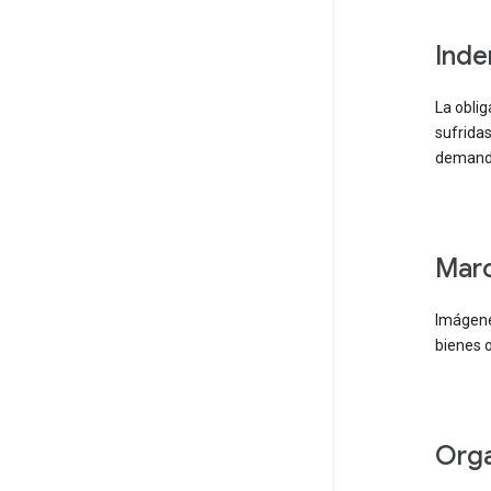
ind
La oblig
sufridas
demand
ma
Imágenes
bienes o
or