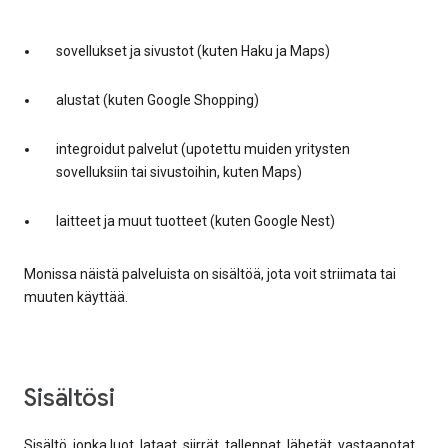
sovellukset ja sivustot (kuten Haku ja Maps)
alustat (kuten Google Shopping)
integroidut palvelut (upotettu muiden yritysten
sovelluksiin tai sivustoihin, kuten Maps)
laitteet ja muut tuotteet (kuten Google Nest)
Monissa näistä palveluista on sisältöä, jota voit striimata tai
muuten käyttää.
sisältösi
Sisältö, jonka luot, lataat, siirrät, tallennat, lähetät, vastaanotat