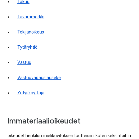
takuu
tavaramerkki
tekijänoikeus
tytäryhtiö
vastuu
vastuuvapauslauseke
yrityskäyttäjä
Immateriaalioikeudet
oikeudet henkilön mielikuvituksen tuotteisiin, kuten keksintöihin