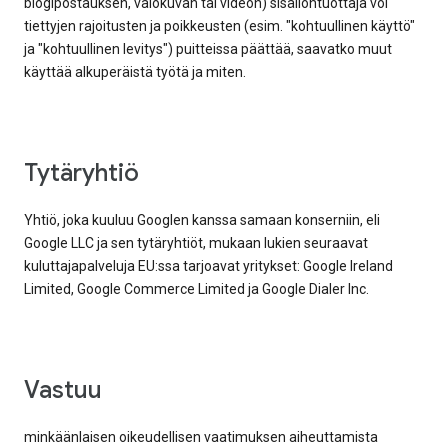
blogipostauksen, valokuvan tai videon) sisällöntuottaja voi
tiettyjen rajoitusten ja poikkeusten (esim. "kohtuullinen käyttö"
ja "kohtuullinen levitys") puitteissa päättää, saavatko muut
käyttää alkuperäistä työtä ja miten.
tytäryhtiö
Yhtiö, joka kuuluu Googlen kanssa samaan konserniin, eli
Google LLC ja sen tytäryhtiöt, mukaan lukien seuraavat
kuluttajapalveluja EU:ssa tarjoavat yritykset: Google Ireland
Limited, Google Commerce Limited ja Google Dialer Inc.
vastuu
minkäänlaisen oikeudellisen vaatimuksen aiheuttamista