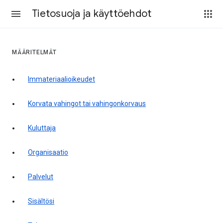
Tietosuoja ja käyttöehdot
MÄÄRITELMÄT
Immateriaalioikeudet
korvata vahingot tai vahingonkorvaus
kuluttaja
organisaatio
palvelut
sisältösi