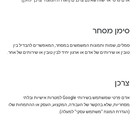
אדם פרטי או ישות שאינם צרכנים (הגדרת המונח "צרכן" להלן).
סימן מסחר
סמלים, שמות ותמונות המשמשים במסחר, המאפשרים להבדיל בין
טובין או שירותים של אדם או ארגון יחיד לבין טובין או שירותים של אחר.
צרכן
אדם פרטי שמשתמש בשירותי Google למטרות אישיות ובלתי
מסחריות, שלא בהקשר של העבודה, המקצוע, העסק או ההתמחות שלו
(הגדרת המונח "משתמש עסקי" למעלה).