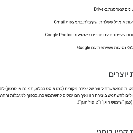
נים שאחסנת ב-Drive
ות אימייל ששלחת ושקיבלת באמצעות Gmail
ות ששיתפת עם חברים באמצעות Google Photos
לי נסיעות ששיתפת עם Google
ת יוצרים
טית המאפשרת ליוצר של יצירה מקורית (כמו פוסט בבלוג, תמונה או סרטון) לה
ולים להשתמש ביצירה הזו ואיך הם יכולים להשתמש בה, בכפוף למגבלות והחרג
כגון "שימוש הוגן" ו"טיפול הוגן").
ת קניין רוחני