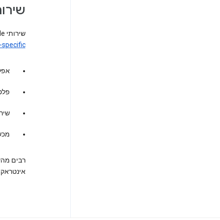
שירו
שירותי Google שכפופים לתנאים האלה הם המוצרים והשירותים שמפורטים בכתובת
-specific
אפליקצ
פלטפור
שיר
מכשיר
רבים מהשי
אינטראקצ