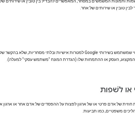
מות ותמונות המשמשים במסחר, המאפשרים להבדיל בין טובין או שירותים של
ד לבין טובין או שירותים של אחר.
אדם פרטי שמשתמש בשירותי Google למטרות אישיות ובלתי מסחריות, שלא בהקשר של
המקצוע, העסק או ההתמחות שלו (הגדרת המונח "משתמש עסקי" למעלה).
י או לשׁפות
 חוזית של אדם פרטי או של ארגון לפצות על ההפסדים של אדם אחר או ארגון א
ליכים משפטיים, כמו תביעות.