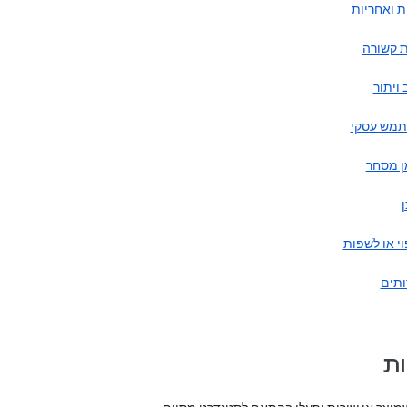
ת ואחריות
ת קשורה
ויתור
מש עסקי
ן מסחר
ן
י או לשׁפות
ותים
ות