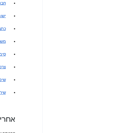
חבו
ישו
כתב 
משת
סימ
צרכ
שיפו
שיר
אחרי