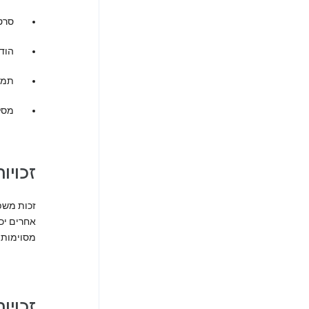
סרטו
הודע
תמונ
מסלו
זכויו
זכות משפ
אחרים יכ
מסוימות (
זכויו