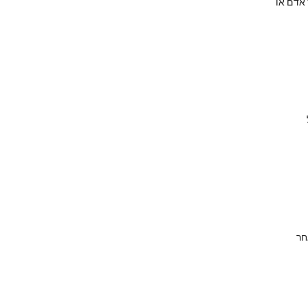
 אדם או
חר