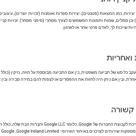
 יצירות, כמו המצאות (פטנטים), יצירות ספרות ואומנות (זכויות יוצרים), עיצובים
וכן סמלים, שמות ותמונות המשמשים לצורך מסחרי (סימני מסחר). זכויות קניין 
יות שייכות לך, לאדם פרטי אחר או לארגון.
 ואחריות
קב כל סוג של תביעה משפטית, בין אם התביעה מבוססת על חוזה, נזיקין (כולל 
חרת, ובין אם ניתן היה לחזות את ההפסדים או לצפות להם במידה סבירה ובין 
 קשורה
ישות ששייכת לקבוצת החברות של Google, כלומר Google LLC וחברות הבת
הבאות שמספקות שירותים לצרכנים באיחוד האירופי: Google Ireland Limited,‏ Google