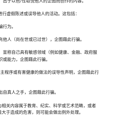
，出于以色/性取悦他人的企图而创作的内容。
进行虚假陈述或误导他人的活动。这包括：
骗行为。
充他人（尚在世或已过世），企图藉此行骗。
，宣称自己具有敏感领域（例如健康、金融、政府服
识或能力，企图藉此行骗。
民主程序或有害健康的做法的误导性声明，企图藉此行
出自真人之手，企图藉此行骗。
为相关内容属于教育、纪实、科学或艺术范畴，或者
益大于造成的危害，则可能会做出例外处理。