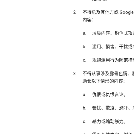
不得危及其他方或 Goo
内容：
垃圾内容、钓鱼式攻
滥用、损害、干扰或中
规避滥用行为防范措
不得从事涉及露骨色情、
助长以下情形的内容：
仇恨或仇恨言论。
骚扰、欺凌、恐吓、
暴力或煽动暴力。