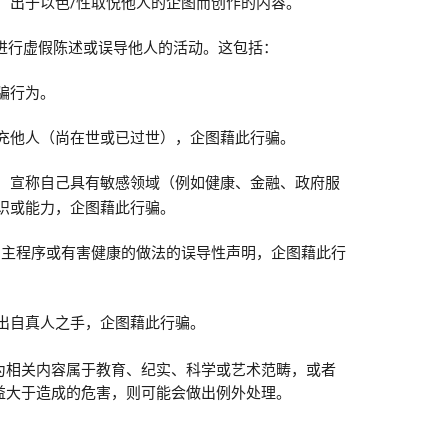
，出于以色/性取悦他人的企图而创作的内容。
进行虚假陈述或误导他人的活动。这包括：
骗行为。
充他人（尚在世或已过世），企图藉此行骗。
，宣称自己具有敏感领域（例如健康、金融、政府服
识或能力，企图藉此行骗。
民主程序或有害健康的做法的误导性声明，企图藉此行
出自真人之手，企图藉此行骗。
为相关内容属于教育、纪实、科学或艺术范畴，或者
益大于造成的危害，则可能会做出例外处理。