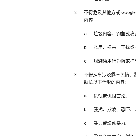
不得危及其他方或 Goo
内容：
垃圾内容、钓鱼式攻
滥用、损害、干扰或中
规避滥用行为防范措
不得从事涉及露骨色情、
助长以下情形的内容：
仇恨或仇恨言论。
骚扰、欺凌、恐吓、
暴力或煽动暴力。