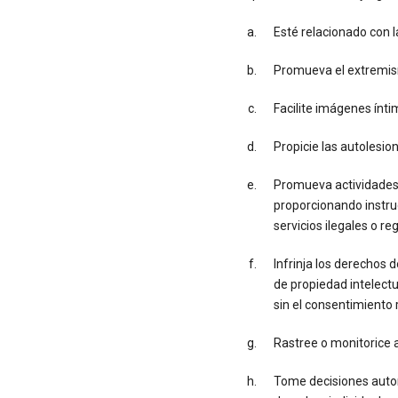
Esté relacionado con la
Promueva el extremism
Facilite imágenes ínt
Propicie las autolesio
Promueva actividades i
proporcionando instruc
servicios ilegales o re
Infrinja los derechos 
de propiedad intelectu
sin el consentimiento 
Rastree o monitorice 
Tome decisiones autom