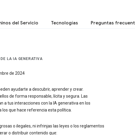
inos del Servicio
Tecnologías
Preguntas frecuen
 DE LA IA GENERATIVA
embre de 2024
eden ayudarte a descubrir, aprender y crear.
los de forma responsable, lícita y segura. Las
an a tus interacciones con la IA generativa en los
 los que hace referencia esta política.
grosas o ilegales, ni infrinjas las leyes o los reglamentos
erar o distribuir contenido que: