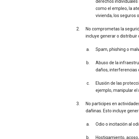
derechos individuales
como el empleo, la aten
vivienda, los seguros o
No comprometas la segurida
incluye generar o distribuir 
Spam, phishing o mal
Abuso de la infraestru
daños, interferencias 
Elusión de las protecc
ejemplo, manipular el 
No participes en actividades
dañinas. Esto incluye genera
Odio o incitación al odi
Hostigamiento, acoso, 