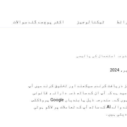
ائط
ٹیکنالوجیز
اکثر پوچھے گئے سوالات
ر سکنے والے AI ماڈلز دریافت کرنے، سیکھنے اور تخلیق کرنے میں آپ
مید ہے کہ آپ ان کے ساتھ ذمہ دارانہ، قانونی
اور محفوظ طریقے سے مشغول ہوں گے۔ مندرجہ ذیل پابندیاں Google پروڈکٹس
اور سروسز میں تخلیق کر سکنے والے AI کے ساتھ آپ کے تعاملات پر لاگو ہوتی
دیتی ہیں۔