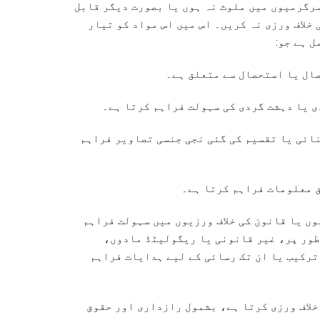
رگرمیوں میں ملوث نہ ہوں یا بصورت دیگر قابل
 خلاف ورزی نہ کریں۔ اس میں اس مواد کو تیار
 ہے جو:
ال یا استحصال سے متعلق ہے۔
 یا دہشت گردی کی سہولت فراہم کرتا ہے۔
ائی یا تقسیم کی گئی نجی جنسی تصاویر فراہم
 معلومات فراہم کرتا ہے۔
ں یا قانون کی خلاف ورزیوں میں سہولت فراہم
 طور پر، غیر قانونی یا ریگولیٹڈ مادوں،
ترکیب یا ان تک رسائی کے لیے ہدایات فراہم
خلاف ورزی کرتا ہے، بشمول رازداری اور حقوق