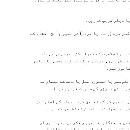
نی یا گمراہ کن سرگرمیوں میں ملوث نہ ہوں۔
ا دیگر فریب کاریں۔
کسی فرد (زندہ یا مردہ) کی بغیر واضح افشاء کے
رت یا صلاحیت کے گمراہ کن دعووں کی سہولت
 کے طور پر، دھوکہ دینے کے لیے صحت، مالیات،
قانون میں۔
حکومتی یا جمہوری عمل یا صحت کے نقصان دہ
راہ کن دعوؤں کی سہولت فراہم کرنا۔
ہ دعویٰ کر کے تخلیق کردہ مواد کی اصلیت کی
ہ اسے صرف کسی انسان نے تخلیق کیا ہے۔
ی یا فنکارانہ غور و فکر کی بنیاد پر ان
ے سکتے ہیں یا جہاں عوام کے لیے خاطر خواہ