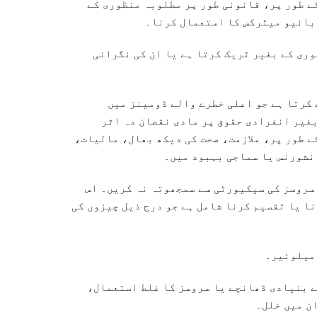
کے طور پر، قانونی طور پر مطلوبہ منظوری کے
بائیو میٹرکس کا استعمال کرنا۔
وری کے بغیر ٹریک کرتا ہے یا ان کی نگرانی
کرتا ہے جو اعلی خطرے والے ڈومینز میں
غیر انفرادی حقوق پر مادی نقصان دہ اثر
کے طور پر، ملازمت، صحت کی دیکھ بھال، مالیات،
نشورنس یا سماجی بہبود میں۔
ں کی یا Google کی سروسز کی سیکیورٹی سے سمجھوتہ نہ کریں۔ اس
نا یا تقسیم کرنا شامل ہے جو درج ذیل چیزوں کی
میلوئیر۔
روں کے بنیادی ڈھانچے یا سروسز کا غلط استعمال،
ن میں خلل۔