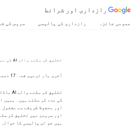
رازداری اور شرائط
عمومی جائزہ
رازداری کی پالیسی
سروس کی شر
تخلیق کر سکنے والے AI کی ممنوعہ استعمال کی پالیسی
آخری بار ترمیم شدہ: 17 دسمبر، 2024
تخلیق ک
کی مدد کر سکتے ہیں۔ ہمیں ا
ہیں جو اس پالیسی کا حوالہ 