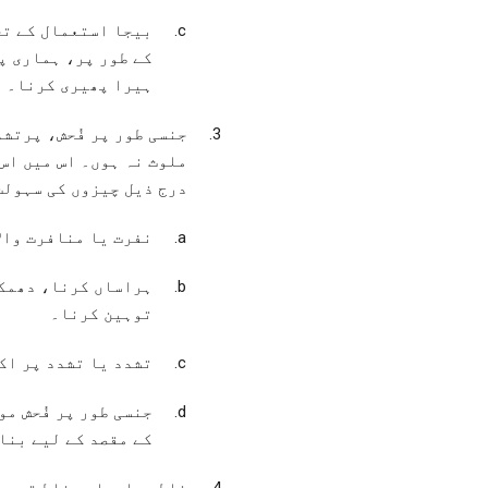
بیجا استعمال کے تح
کے طور پر، ہماری پ
ہیرا پھیری کرنا۔
جنسی طور پر فُحش، پرتش
ملوث نہ ہوں۔ اس میں اس
درج ذیل چیزوں کی سہولت
نفرت یا منافرت وال
ہراساں کرنا، دھمک
توہین کرنا۔
تشدد یا تشدد پر اک
جنسی طور پر فُحش مو
کے مقصد کے لیے بنا