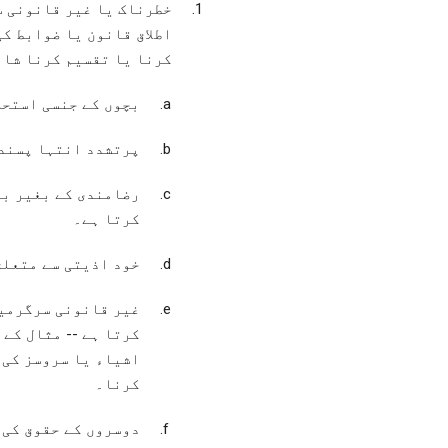
خطرناک یا غیر قانونی س
اطلاق قانون یا ضوابط کی
کرنا یا تقسیم کرنا شامل
بچوں کے جنسی استحص
پرتشدد انتہا پسندی
رضامندی کے بغیر بن
کرتا ہے۔
خود اذیتی سے متعلق
غیر قانونی سرگرمیو
کرتا ہے -- مثال کے
اشیاء یا سروسز کی 
کرنا۔
دوسروں کے حقوق کی 