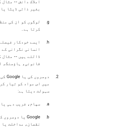
املاک دانش -- مثال 
بغیر ذاتی ڈیٹا یا 
لوگوں کو ان کی منظ
کرتا ہے۔
ایسے خودکار فیصلے 
انسانی نگرانی کے ب
ڈالتے ہیں -- مثال 
قانونی، ہاؤسنگ، ا
دوسرو
میں اس مواد کو تیار کر
سہولت دیتا ہے:
سپام، فریب دہی یا 
‫Google یا دوس
نقصان، مداخلت یا ا