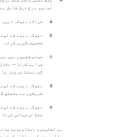
غلط معلومات، غلط ترجما
اس میں درج ذیل شامل ہے
فراڈ، دھوکہ دہی، ی
دھوکہ دینے کے لیے 
شخصیت گیری کرنا۔
حساس شعبوں میں مہا
فراہم کرنا -- مثال
گورنمنٹ سروسز یا 
دھوکہ دینے کے لیے 
طریقوں سے متعلق گم
دھوکہ دینے کے لیے ی
غلط ترجمانی کرنا ک
ہم تعلیمی، دستاویزی، سائنس
پالیسیوں کو مستثنیٰ قرار د