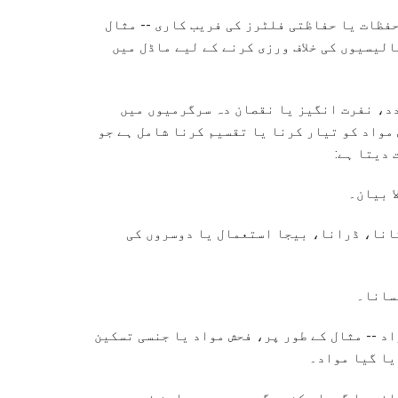
فظات یا حفاظتی فلٹرز کی فریب کاری -- مثال
الیسیوں کی خلاف ورزی کرنے کے لیے ماڈل میں
دد، نفرت انگیز یا نقصان دہ سرگرمیوں میں
 مواد کو تیار کرنا یا تقسیم کرنا شامل ہے جو
 دیتا ہے:
ا بیان۔
انا، ڈرانا، بیجا استعمال یا دوسروں کی
سانا۔
اد -- مثال کے طور پر، فحش مواد یا جنسی تسکین
یا گیا مواد۔