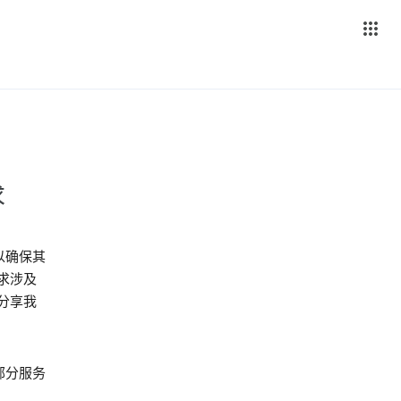
求
以确保其
求涉及
分享我
部分服务