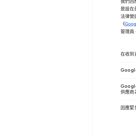
我們回應
是設在
法律營運
《
Goo
管理員
在收到
Goog
Googl
供應商為 
因應緊