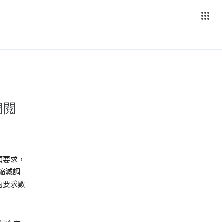
調閱
項要求，
縮減調
的要求數