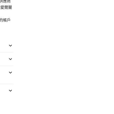
的供應商
據愛爾蘭
您的帳戶



