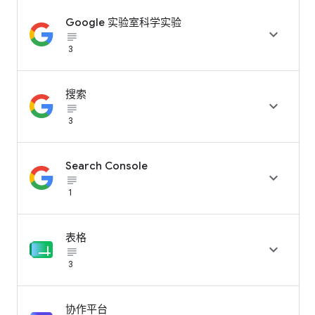
Google 实验室科学实验

subject_black
3
搜索

subject_black
3
Search Console

subject_black
1
表格

subject_black
3
协作平台