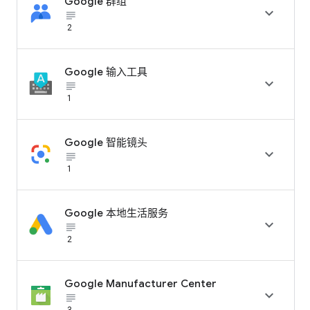
Google 群组

subject_black
2
Google 输入工具

subject_black
1
Google 智能镜头

subject_black
1
Google 本地生活服务

subject_black
2
Google Manufacturer Center

subject_black
3