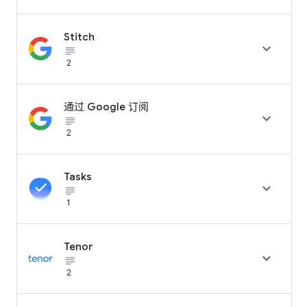
Stitch

subject_black
2
通过 Google 订阅

subject_black
2
Tasks

subject_black
1
Tenor

subject_black
2