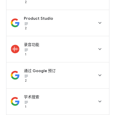
2
Product Studio

subject_black
2
录音功能

subject_black
1
通过 Google 预订

subject_black
2
学术搜索

subject_black
1