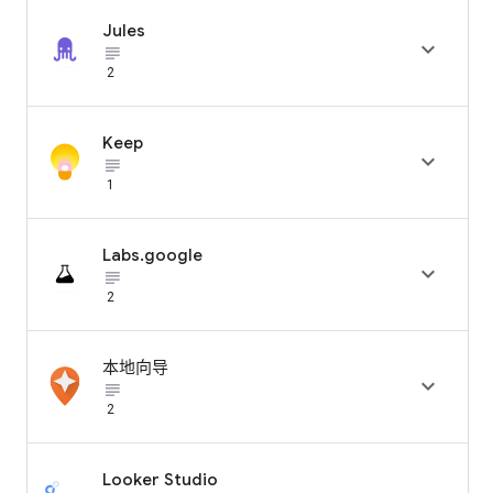
Jules

subject_black
2
Keep

subject_black
1
Labs.google

subject_black
2
本地向导

subject_black
2
Looker Studio