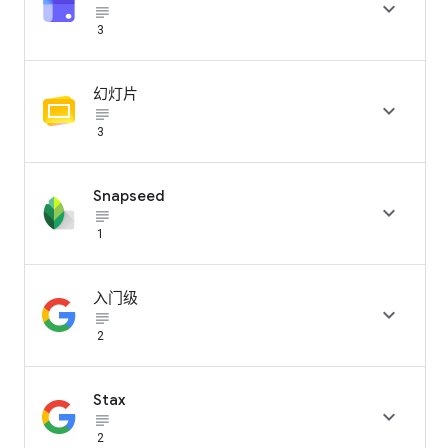

subject_black
3
幻灯片

subject_black
3
Snapseed

subject_black
1
入门级

subject_black
2
Stax

subject_black
2