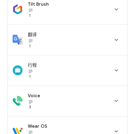
Tilt Brush

subject_black
1
翻译

subject_black
1
行程

subject_black
1
Voice

subject_black
3
Wear OS

subject_black