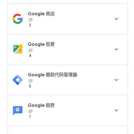
Google 商店

subject_black
2
Google 街景

subject_black
4
Google 跟踪代码管理器

subject_black
5
Google 趋势

subject_black
1