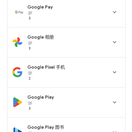
Google Pay

subject_black
3
Google 相册

subject_black
3
Google Pixel 手机

subject_black
2
Google Play

subject_black
3
Google Play 图书