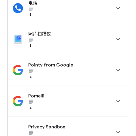
电话

subject_black
1
照片扫描仪

subject_black
1
Pointy from Google

subject_black
2
Pomelli

subject_black
2
Privacy Sandbox

subject_black