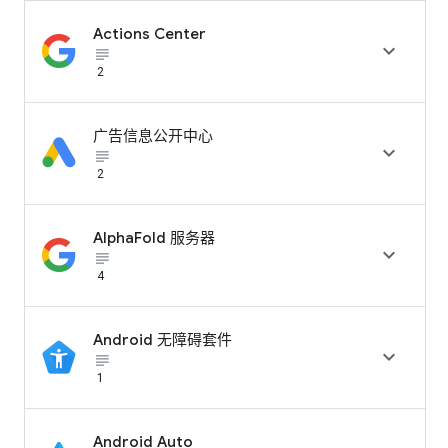
Actions Center

subject_black
2
广告信息公开中心

subject_black
2
AlphaFold 服务器

subject_black
4
Android 无障碍套件

subject_black
1
Android Auto