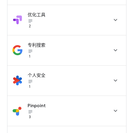
优化工具

subject_black
2
专利搜索

subject_black
1
个人安全

subject_black
1
Pinpoint

subject_black
3