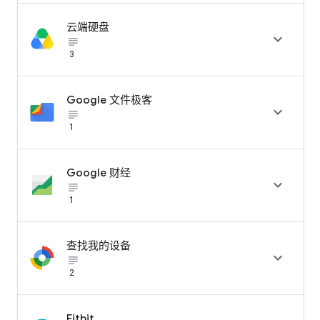
云端硬盘

subject_black
3
Google 文件极客

subject_black
1
Google 财经

subject_black
1
查找我的设备

subject_black
2
Fitbit