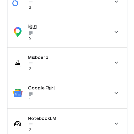

subject_black
3
地图

subject_black
5
Mixboard

subject_black
2
Google 新闻

subject_black
1
NotebookLM

subject_black
2