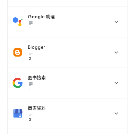
Google 助理

subject_black
1
Blogger

subject_black
2
图书搜索

subject_black
1
商家资料

subject_black
3