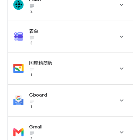

subject_black
2
表单

subject_black
3
图库精简版

subject_black
1
Gboard

subject_black
1
Gmail

subject_black
2