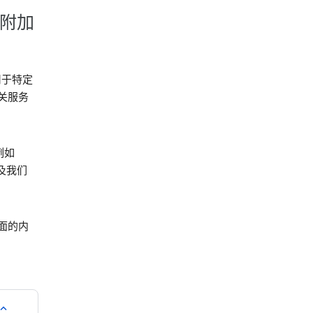
的附加
用于特定
关服务
例如
及我们
面的内
pand_all