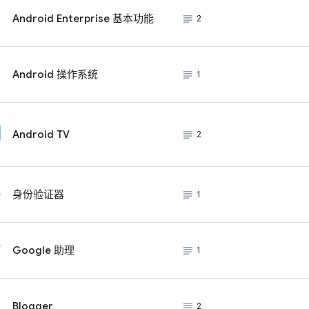
subject_black
Android Enterprise 基本功能
2
subject_black
Android 操作系统
1
subject_black
Android TV
2
subject_black
身份验证器
1
subject_black
Google 助理
1
subject_black
Blogger
2