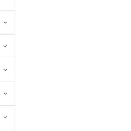




