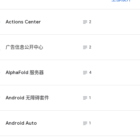
subject_black
Actions Center
2
subject_black
广告信息公开中心
2
subject_black
AlphaFold 服务器
4
subject_black
Android 无障碍套件
1
subject_black
Android Auto
1