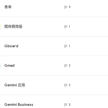
subject_black
表单
3
subject_black
图库精简版
1
subject_black
Gboard
1
subject_black
Gmail
2
subject_black
Gemini 应用
2
subject_black
Gemini Business
3