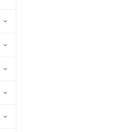




