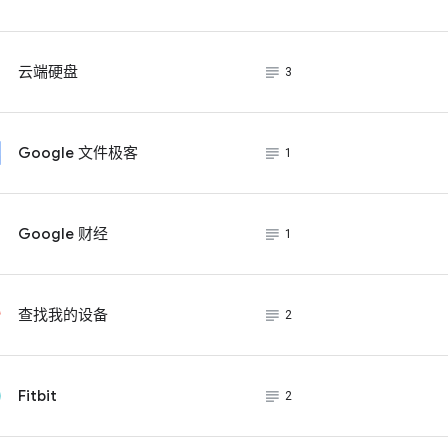
subject_black
云端硬盘
3
subject_black
Google 文件极客
1
subject_black
Google 财经
1
subject_black
查找我的设备
2
subject_black
Fitbit
2