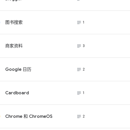
subject_black
图书搜索
1
subject_black
商家资料
3
subject_black
Google 日历
2
subject_black
Cardboard
1
subject_black
Chrome 和 ChromeOS
2