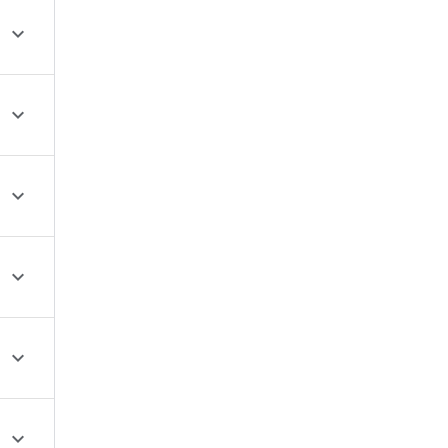





