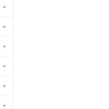





