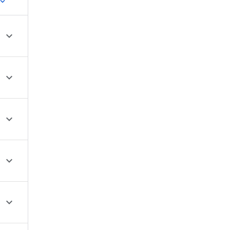




