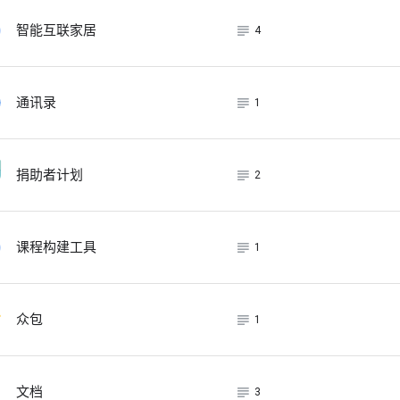
subject_black
智能互联家居
4
subject_black
通讯录
1
subject_black
捐助者计划
2
subject_black
课程构建工具
1
subject_black
众包
1
subject_black
文档
3