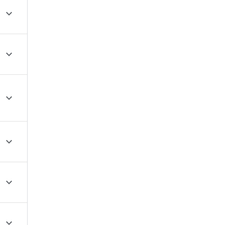





