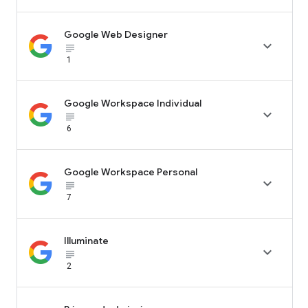
Google Web Designer

subject_black
1
Google Workspace Individual

subject_black
6
Google Workspace Personal

subject_black
7
Illuminate

subject_black
2