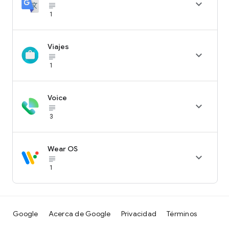

subject_black
1
Viajes

subject_black
1
Voice

subject_black
3
Wear OS

subject_black
1
Google
Acerca de Google
Privacidad
Términos