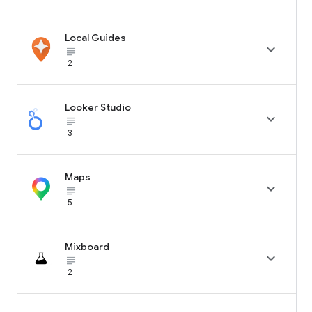
Local Guides

subject_black
2
Looker Studio

subject_black
3
Maps

subject_black
5
Mixboard

subject_black
2