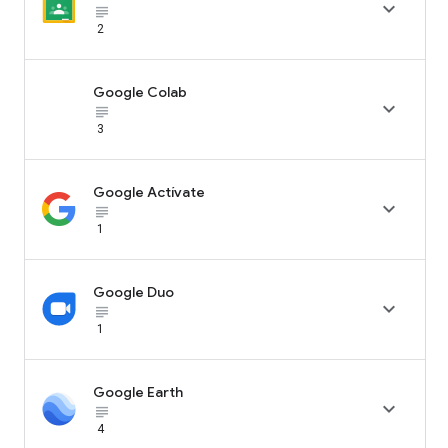

subject_black
2
Google Colab

subject_black
3
Google Actívate

subject_black
1
Google Duo

subject_black
1
Google Earth

subject_black
4