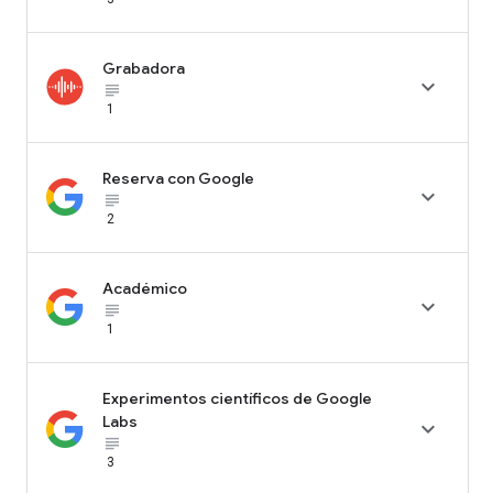
Grabadora

subject_black
1
Reserva con Google

subject_black
2
Académico

subject_black
1
Experimentos científicos de Google
Labs

subject_black
3