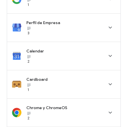
1
Perfil de Empresa

subject_black
3
Calendar

subject_black
2
Cardboard

subject_black
1
Chrome y ChromeOS

subject_black
2