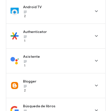
Android TV

subject_black
2
Authenticator

subject_black
1
Asistente

subject_black
1
Blogger

subject_black
2
Búsqueda de libros

subject_black