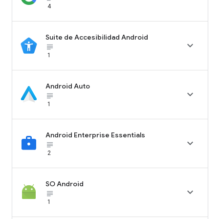
4
Suite de Accesibilidad Android

subject_black
1
Android Auto

subject_black
1
Android Enterprise Essentials

subject_black
2
SO Android

subject_black
1