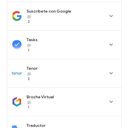
Suscríbete con Google

subject_black
2
Tasks

subject_black
1
Tenor

subject_black
2
Brocha Virtual

subject_black
1
Traductor