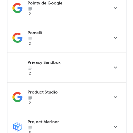
Pointy de Google

subject_black
2
Pomelli

subject_black
2
Privacy Sandbox

subject_black
2
Product Studio

subject_black
2
Project Mariner

subject_black
3