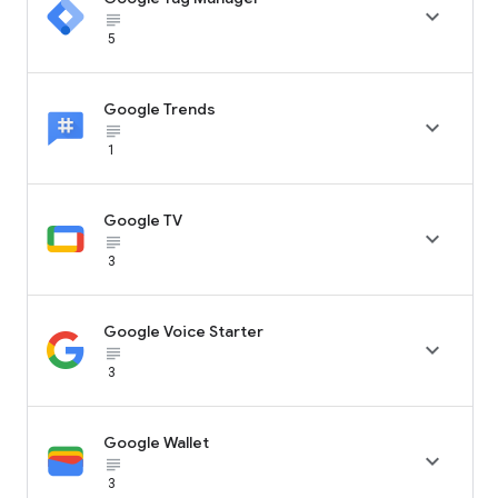

subject_black
5
Google Trends

subject_black
1
Google TV

subject_black
3
Google Voice Starter

subject_black
3
Google Wallet

subject_black
3