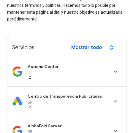
nuestros términos y políticas. Hacemos todo lo posible por
mantener esta página al día, y nuestro objetivo es actualizarla
periódicamente.
Servicios
Mostrar todo
expand_all
Actions Center

subject_black
2
Centro de Transparencia Publicitaria

subject_black
2
AlphaFold Server

subject_black