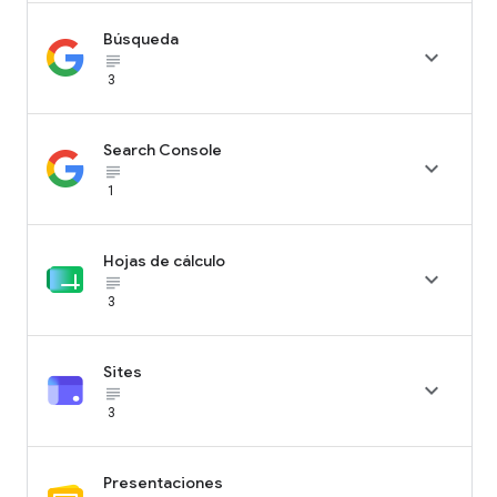
Búsqueda

subject_black
3
Search Console

subject_black
1
Hojas de cálculo

subject_black
3
Sites

subject_black
3
Presentaciones