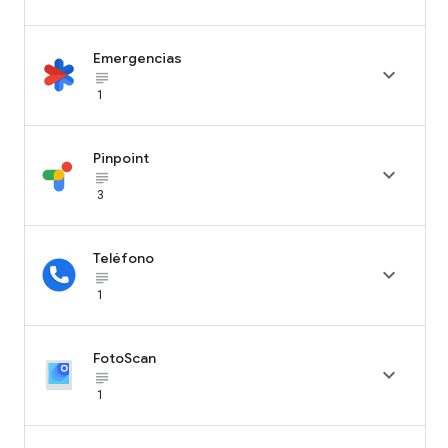
Emergencias

subject_black
1
Pinpoint

subject_black
3
Teléfono

subject_black
1
FotoScan

subject_black
1