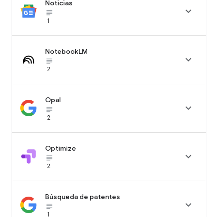
Noticias

subject_black
1
NotebookLM

subject_black
2
Opal

subject_black
2
Optimize

subject_black
2
Búsqueda de patentes

subject_black
1