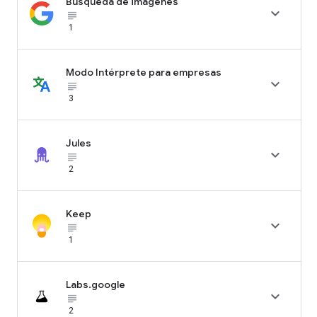
Búsqueda de imágenes

subject_black
1
Modo Intérprete para empresas

subject_black
3
Jules

subject_black
2
Keep

subject_black
1
Labs.google

subject_black
2