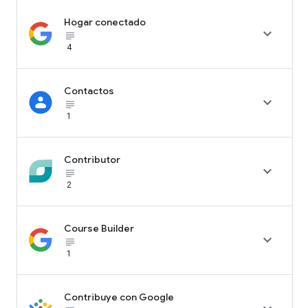
Hogar conectado

subject_black
4
Contactos

subject_black
1
Contributor

subject_black
2
Course Builder

subject_black
1
Contribuye con Google