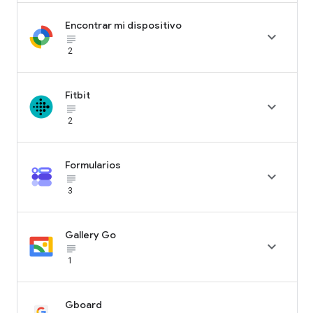
Encontrar mi dispositivo

subject_black
2
Fitbit

subject_black
2
Formularios

subject_black
3
Gallery Go

subject_black
1
Gboard