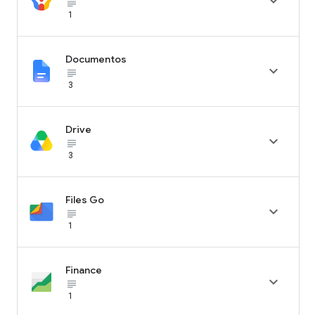

subject_black
1
Documentos

subject_black
3
Drive

subject_black
3
Files Go

subject_black
1
Finance

subject_black
1