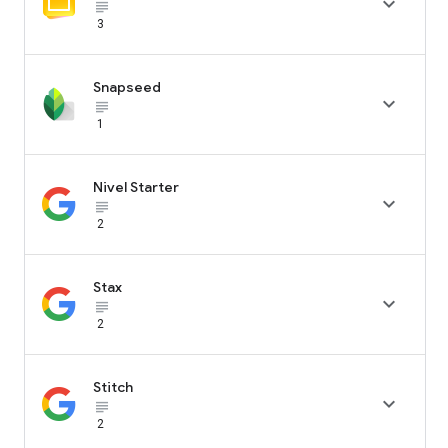

subject_black
3
Snapseed

subject_black
1
Nivel Starter

subject_black
2
Stax

subject_black
2
Stitch

subject_black
2