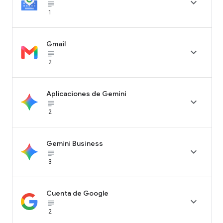

subject_black
1
Gmail

subject_black
2
Aplicaciones de Gemini

subject_black
2
Gemini Business

subject_black
3
Cuenta de Google

subject_black
2