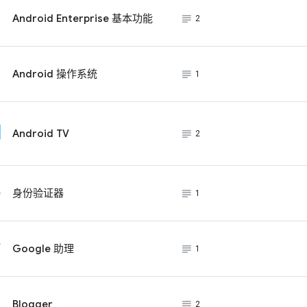
subject_black
Android Enterprise 基本功能
2
subject_black
Android 操作系统
1
subject_black
Android TV
2
subject_black
身份验证器
1
subject_black
Google 助理
1
subject_black
Blogger
2