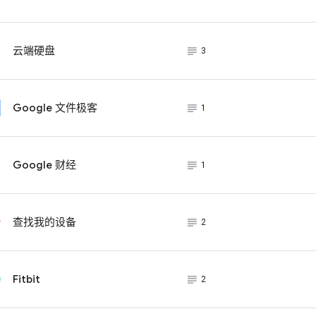
subject_black
云端硬盘
3
subject_black
Google 文件极客
1
subject_black
Google 财经
1
subject_black
查找我的设备
2
subject_black
Fitbit
2