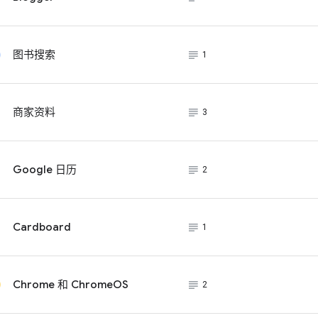
subject_black
图书搜索
1
subject_black
商家资料
3
subject_black
Google 日历
2
subject_black
Cardboard
1
subject_black
Chrome 和 ChromeOS
2