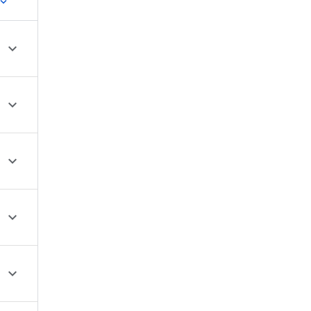




