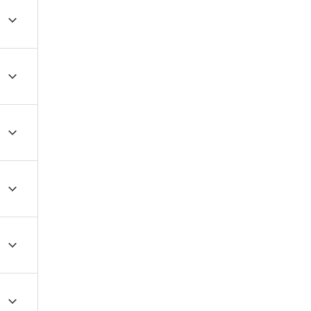





