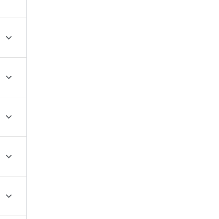




