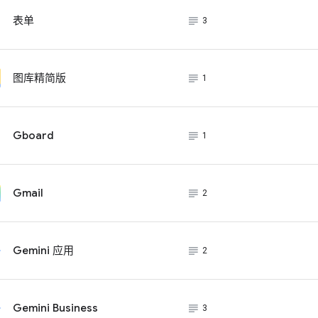
subject_black
表单
3
subject_black
图库精简版
1
subject_black
Gboard
1
subject_black
Gmail
2
subject_black
Gemini 应用
2
subject_black
Gemini Business
3