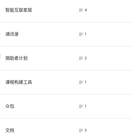
subject_black
智能互联家居
4
subject_black
通讯录
1
subject_black
捐助者计划
2
subject_black
课程构建工具
1
subject_black
众包
1
subject_black
文档
3