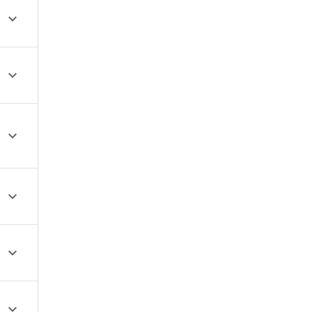





