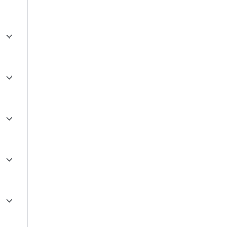




