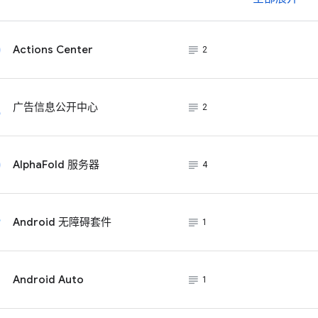
subject_black
Actions Center
2
subject_black
广告信息公开中心
2
subject_black
AlphaFold 服务器
4
subject_black
Android 无障碍套件
1
subject_black
Android Auto
1