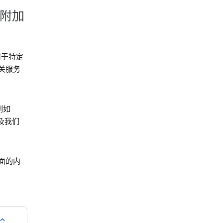
的附加
用于特定
关服务
例如
及我们
面的内
pand_all