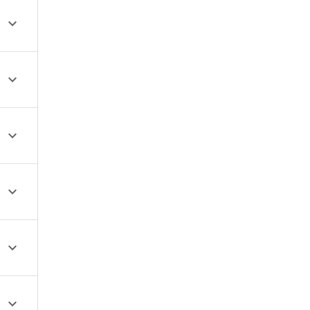





