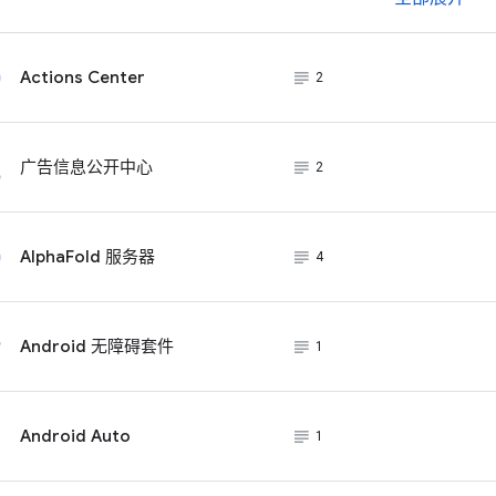
subject_black
Actions Center
2
subject_black
广告信息公开中心
2
subject_black
AlphaFold 服务器
4
subject_black
Android 无障碍套件
1
subject_black
Android Auto
1