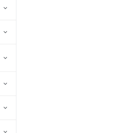





