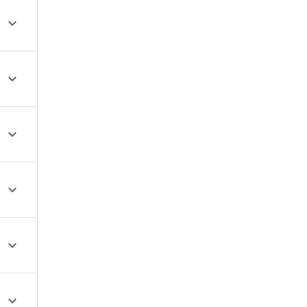





