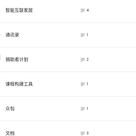
subject_black
智能互联家居
4
subject_black
通讯录
1
subject_black
捐助者计划
2
subject_black
课程构建工具
1
subject_black
众包
1
subject_black
文档
3