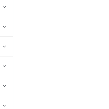





