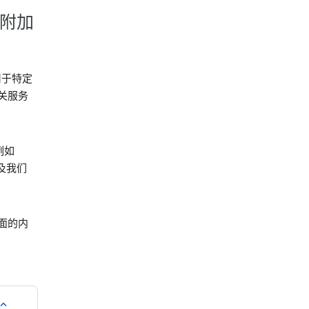
的附加
用于特定
关服务
例如
及我们
面的内
pand_all