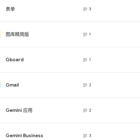
subject_black
表单
3
subject_black
图库精简版
1
subject_black
Gboard
1
subject_black
Gmail
2
subject_black
Gemini 应用
2
subject_black
Gemini Business
3