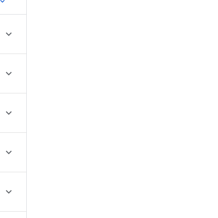




