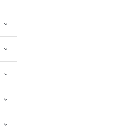




