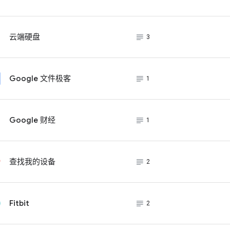
subject_black
云端硬盘
3
subject_black
Google 文件极客
1
subject_black
Google 财经
1
subject_black
查找我的设备
2
subject_black
Fitbit
2