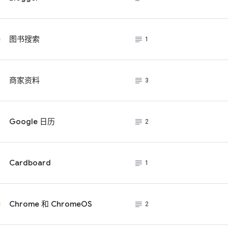
subject_black
图书搜索
1
subject_black
商家资料
3
subject_black
Google 日历
2
subject_black
Cardboard
1
subject_black
Chrome 和 ChromeOS
2