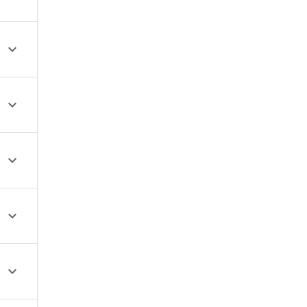




