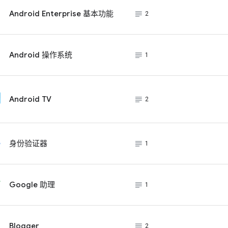
subject_black
Android Enterprise 基本功能
2
subject_black
Android 操作系统
1
subject_black
Android TV
2
subject_black
身份验证器
1
subject_black
Google 助理
1
subject_black
Blogger
2