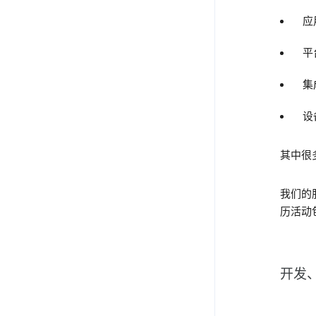
应
平
集
设备
其中很
我们的
历活动
开发、