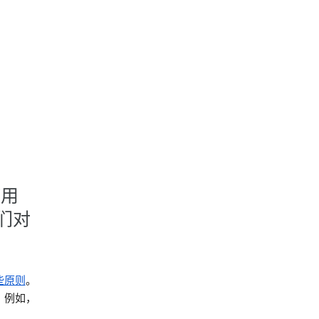
使用
们对
些原则
。
。例如，