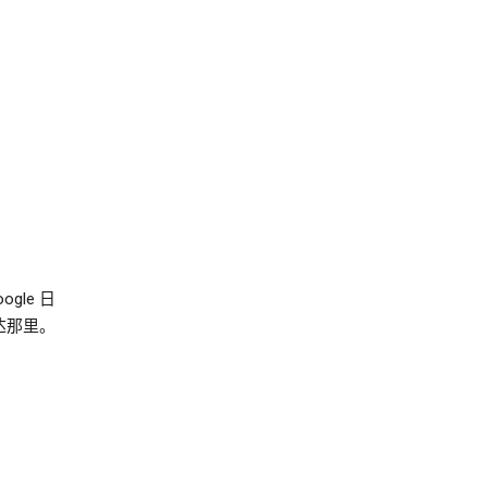
le 日
达那里。