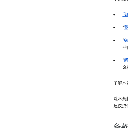
我
“
“
G
些
“
么
了解本
除本条
建议您
条