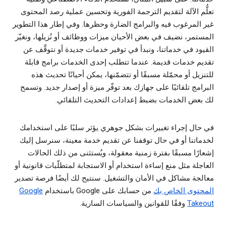
تعلُّم الآلة لتقديم الترجمة الفورية وتحسين عملية رصد المحتوى
غیر المرغوب فیه والبرامج الضارة وحظرها. وفي إطار هذا التطوير
المستمر، نضيف في بعض الأحيان ميزات ووظائف أو نُزيلها، ونغيّر
القيود في خدماتنا، ونبدأ في توفير خدمات جديدة أو نتوقَّف عن
تقديم خدمات قديمة. عندما تتطلب إحدى الخدمات برامج قابلة
للتنزيل أو محمّلة مسبقًا أو تتضمّنها، يمكن أحيانًا تحديث هذه
البرامج تلقائيًا على جهازك بعد توفّر ميزة أو إصدار جديد. وتسمح
لك بعض الخدمات بضبط إعدادات التحديث التلقائي.
في حال إجراء تغييرات بشكل جوهري يؤثر سلبًا على استخدامك
لخدماتنا أو في حال توقفنا عن تقديم خدمة معينة، سنرسل إليك
إشعارًا مسبقًا بفترة زمنية معقولة، ويُستثنى من ذلك الحالات
العاجلة مثل منع إساءة استخدام أو الاستجابة لمتطلّبات قانونية أو
معالجة مشاكل في الأمان والتشغيل. سنتيح لك أيضًا فرصة تصدير
المحتوى الخاص بك
من حسابك على Google باستخدام
Google
Takeout
وفقًا للقوانين والسياسات السارية.