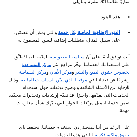
ساريًا طالما أنّك ملتزم بما يلي:
هذه البنود
البنود الإضافية الخاصة بكل خدمة
والتي يمكن أن تتضمّن،
على سبيل المثال، متطلبات إضافية للسن المسموح به
أنت توافق أيضًا على أنّ
سياسة الخصوصية
المتّبعة لدينا تُطبَّق
على استخدامك لخدماتنا. نوفّر مراجع مثل
مركز المساعدة
بخصوص حقوق الطبع والنشر
و
مركز الأمان
و
مركز الشفافية
وشرحًا عن تقنياتنا في
موقعنا الذي يبيّن السياسات المتّبعة
، وذلك
للإجابة عن الأسئلة الشائعة وتوضيح توقعاتنا حول استخدام
الخدمات التي نقدّمها. وأخيرًا، قد نقدّم إرشادات وتحذيرات محدّدة
ضمن خدماتنا، مثل مربّعات الحوار التي تنبّهك بشأن معلومات
مهمة.
على الرغم من أننا نمنحك إذن استخدام خدماتنا، نحتفظ بأي
حقوق ملكية فكرية
لنا في هذه الخدمات.