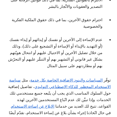
الالتزام بالقوانين السارية، بما في ذلك قوانين الرقابة على
التصدير والعقوبات والاتِّجار بالبشر
احترام حقوق الآخرين، بما في ذلك حقوق الملكية الفكرية
والخصوصية
عدم الإساءة إلى الآخرين أو نفسك أو إيذائهم أو إيذاء نفسك
(أو التهديد بالإيذاء أو الإساءة أو التشجيع على ذلك)، وذلك
من خلال تضليل الآخرين أو الاحتيال عليهم أو انتحال هويّتهم
بشكل غير قانوني أو التشهير بهم أو التنمُّر عليهم أو التحرّش
بهم أو مطاردتهم على سبيل المثال
توفّر
السياسات والبنود الإضافية الخاصة بكل خدمة
، مثل
سياسة
الاستخدام المحظور للذكاء الاصطناعي التوليدي
، تفاصيل إضافية
حول السلوك المناسب الذي يجب أن يتّبعه جميع مستخدمي تلك
الخدمات. وإذا تبيَّن لك عدم اتّباع المستخدمين الآخرين لهذه
القواعد، تتيح لك العديد من خدماتنا
الإبلاغ عن إساءة الاستخدام
.
في حال اتّخاذنا إجراء بشأن بلاغ عن إساءة الاستخدام، نقدّم أيضًا