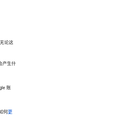
无论这
会产生什
e 账
如何
更