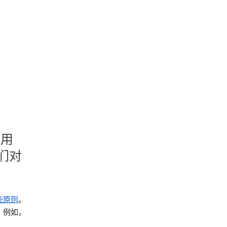
使用
们对
些原则
。
。例如，