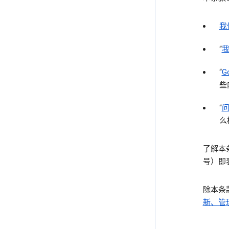
我
“
“
G
些
“
么
了解本
号）即
除本条
新、管