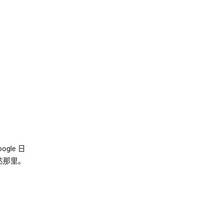
le 日
达那里。