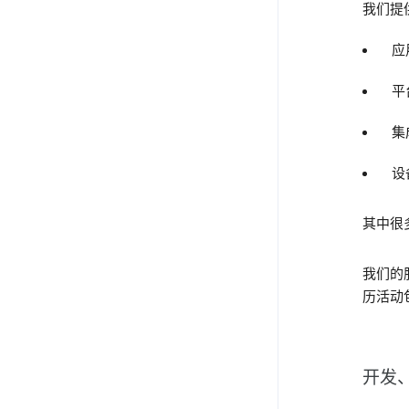
我们提
应
平
集
设备
其中很
我们的
历活动
开发、