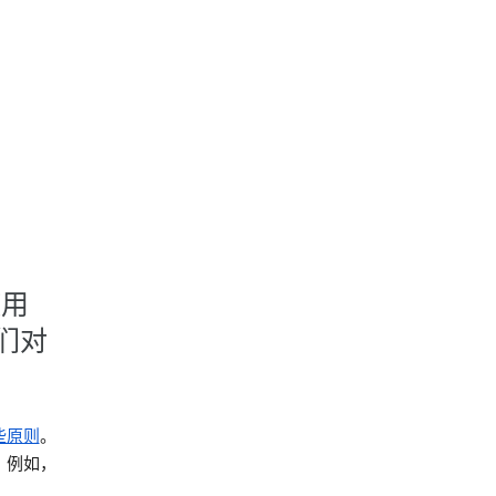
使用
们对
些原则
。
。例如，