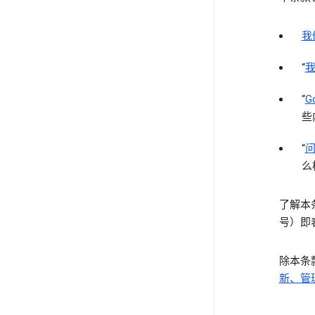
我
“
“
G
些
“
么
了解本
号）即
除本条
新、管