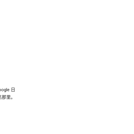
le 日
达那里。