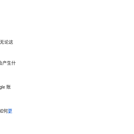
无论这
会产生什
e 账
如何
更