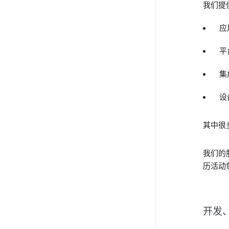
我们提
应
平
集
设备
其中很
我们的
历活动
开发、