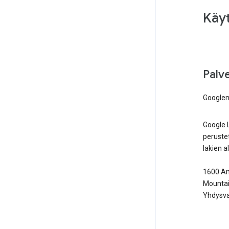
Käy
Palve
Google
Google 
perustet
lakien al
1600 Am
Mountai
Yhdysva