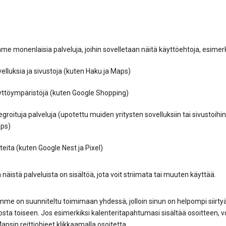
e monenlaisia palveluja, joihin sovelletaan näitä käyttöehtoja, esimerk
elluksia ja sivustoja (kuten Haku ja Maps)
yttöympäristöjä (kuten Google Shopping)
egroituja palveluja (upotettu muiden yritysten sovelluksiin tai sivustoihin
ps)
tteita (kuten Google Nest ja Pixel)
näistä palveluista on sisältöä, jota voit striimata tai muuten käyttää.
me on suunniteltu toimimaan yhdessä, jolloin sinun on helpompi siirty
sta toiseen. Jos esimerkiksi kalenteritapahtumasi sisältää osoitteen, v
psin reittiohjeet klikkaamalla osoitetta.