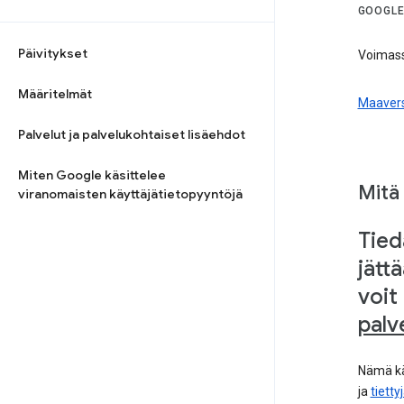
GOOGLE
Päivitykset
Voimass
Määritelmät
Maavers
Palvelut ja palvelukohtaiset lisäehdot
Miten Google käsittelee
Mitä
viranomaisten käyttäjätietopyyntöjä
Tied
jätt
voit
palv
Nämä kä
ja
tiett