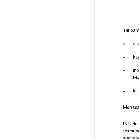
Tarjoamm
sov
kä
int
Ma
lai
Monissa 
Palvelum
toiminno
saada Ma