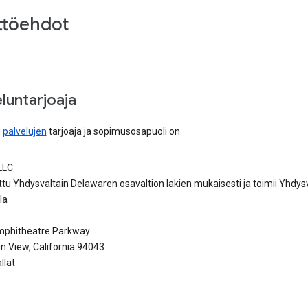
ttöehdot
luntarjoaja
n
palvelujen
tarjoaja ja sopimusosapuoli on
LLC
tu Yhdysvaltain Delawaren osavaltion lakien mukaisesti ja toimii Yhdys
la
phitheatre Parkway
n View, California 94043
llat