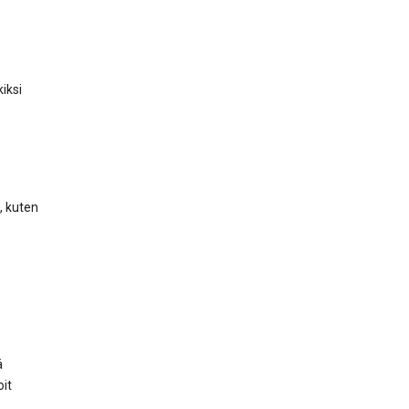
iksi
, kuten
ä
oit