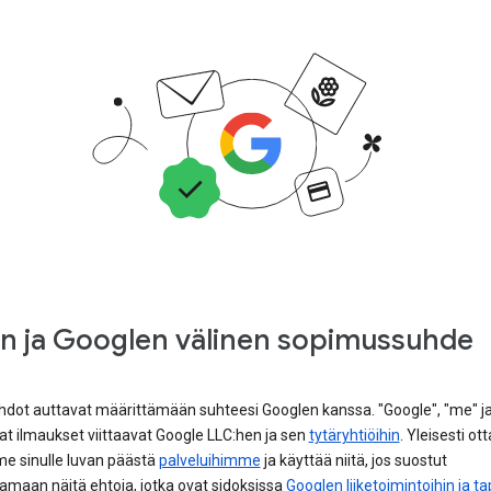
un ja Googlen välinen sopimussuhde
dot auttavat määrittämään suhteesi Googlen kanssa. "Google", "me" j
t ilmaukset viittaavat Google LLC:hen ja sen
tytäryhtiöihin
. Yleisesti ot
 sinulle luvan päästä
palveluihimme
ja käyttää niitä, jos suostut
amaan näitä ehtoja, jotka ovat sidoksissa
Googlen liiketoimintoihin ja ta