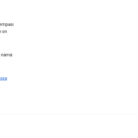
hempasi
n on
, nämä
issa