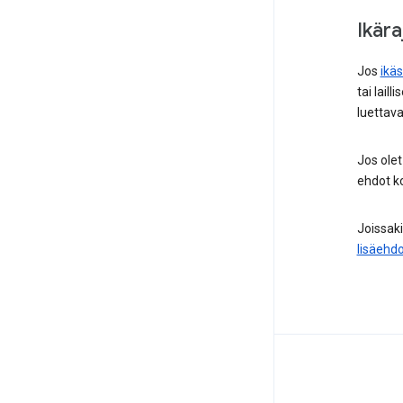
Ikära
Jos
ikäs
tai lail
luettav
Jos olet
ehdot ko
Joissaki
lisäehdo