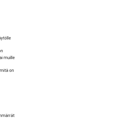
ytölle
ön
ai muille
 mitä on
ymmärrät