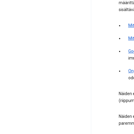
määritt
sisältäv
Mit
Mi
Goo
imm
Ong
odo
Näiden 
(riippum
Näiden e
paremmi