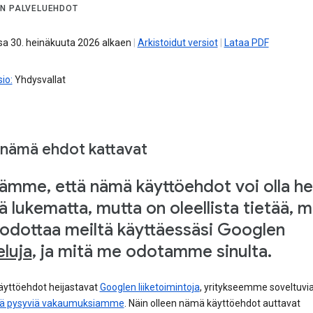
N PALVELUEHDOT
a 30. heinäkuuta 2026 alkaen
|
Arkistoidut versiot
|
Lataa PDF
io:
Yhdysvallat
 nämä ehdot kattavat
ämme, että nämä käyttöehdot voi olla h
ää lukematta, mutta on oleellista tietää, m
 odottaa meiltä käyttäessäsi Googlen
eluja
, ja mitä me odotamme sinulta.
yttöehdot heijastavat
Googlen liiketoimintoja
, yritykseemme soveltuvia
yjä pysyviä vakaumuksiamme
. Näin olleen nämä käyttöehdot auttavat