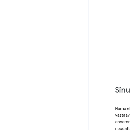
Sin
Nämä eh
vastaava
annamme
noudatt