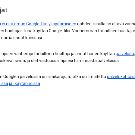
jat
i ei riitä oman Google-tilin ylläpitämiseen
nähden, sinulla on oltava van
lisen huoltajasi lupa käyttää Google-tiliä. Vanhemman tai laillisen huoltaja
a nämä ehdot kanssasi.
 lapsen vanhempi tai laillinen huoltaja ja annat hänen käyttää
palveluita
skevat sinua, ja olet vastuussa lapsesi toiminnasta palveluissa.
n Googlen palveluissa on lisäikärajoja, jotka on ilmoitettu
palvelukohtais
issa ja ‑käytännöissä
.