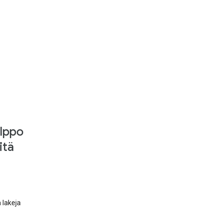
elppo
itä
 lakeja