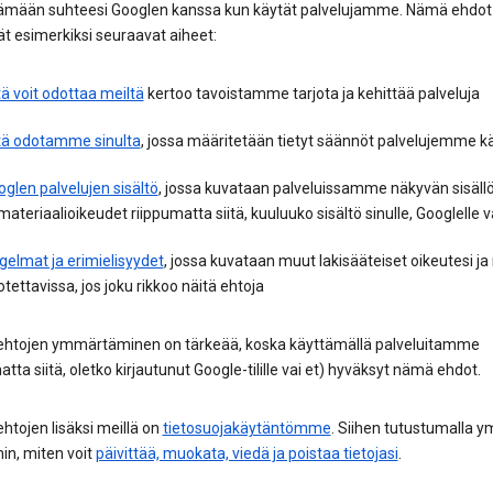
ämään suhteesi Googlen kanssa kun käytät palvelujamme. Nämä ehdot
ät esimerkiksi seuraavat aiheet:
ä voit odottaa meiltä
kertoo tavoistamme tarjota ja kehittää palveluja
tä odotamme sinulta
, jossa määritetään tietyt säännöt palvelujemme kä
glen palvelujen sisältö
, jossa kuvataan palveluissamme näkyvän sisäll
ateriaalioikeudet riippumatta siitä, kuuluuko sisältö sinulle, Googlelle v
elmat ja erimielisyydet
, jossa kuvataan muut lakisääteiset oikeutesi ja
tettavissa, jos joku rikkoo näitä ehtoja
ehtojen ymmärtäminen on tärkeää, koska käyttämällä palveluitamme
atta siitä, oletko kirjautunut Google-tilille vai et) hyväksyt nämä ehdot.
htojen lisäksi meillä on
tietosuojakäytäntömme
. Siihen tutustumalla 
n, miten voit
päivittää, muokata, viedä ja poistaa tietojasi
.