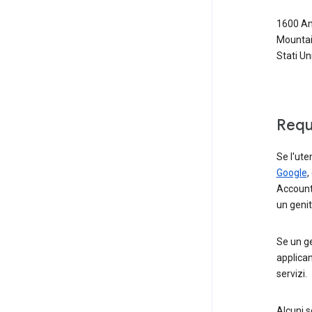
1600 Am
Mountai
Stati Uni
Requi
Se l'ut
Google
,
Account 
un genit
Se un ge
applican
servizi.
Alcuni s