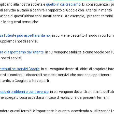
pplicano alla nostra società e
quello in cui crediamo
. Di conseguenza, i p
di servizio aiutano a definire il rapporto di Google con l'utente in merito
razione di quest'ultimo con i nostri servizi. Ad esempio, i presenti termini
o le seguenti tematiche:
a l'utente può aspettarsi da noi
, in cui viene descritto il modo in cui fo
luppiamo i nostri servizi.
a ci aspettiamo dall'utente
, in cui vengono stabilite alcune regole per l'u
 nostri servizi.
tenuti nei servizi Google
, in cui vengono descritti i diritti di proprietà int
ativi ai contenuti disponibili nei nostri servizi, che possono appartenere
'utente, a Google o a terze parti.
caso di problemi o controversie
, in cui vengono descritti altri diritti dell'u
ne spiegato cosa aspettarsi in caso di violazione dei presenti termini.
ere questi termini è importante in quanto, accedendo o utilizzando i n