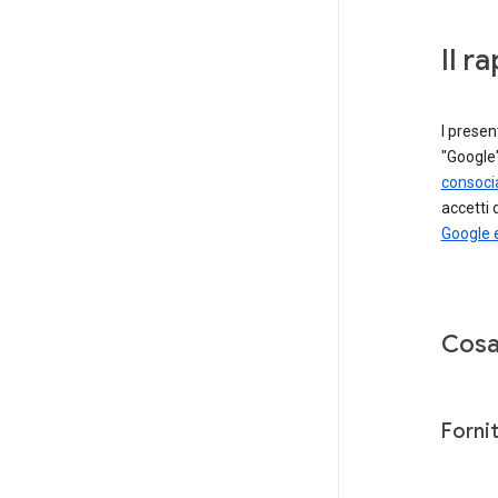
Il r
I presen
"Google"
consoci
accetti 
Google 
Cosa 
Fornit