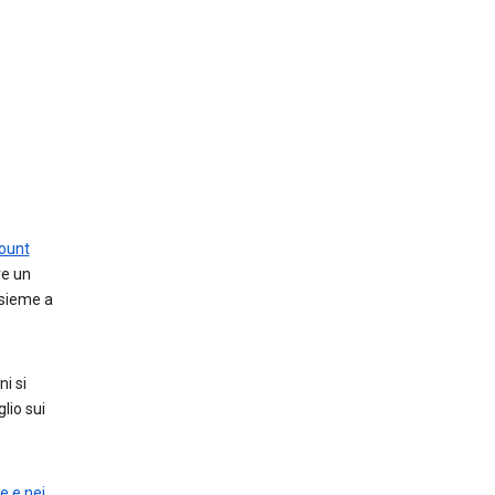
count
re un
nsieme a
ni si
glio sui
e e nei