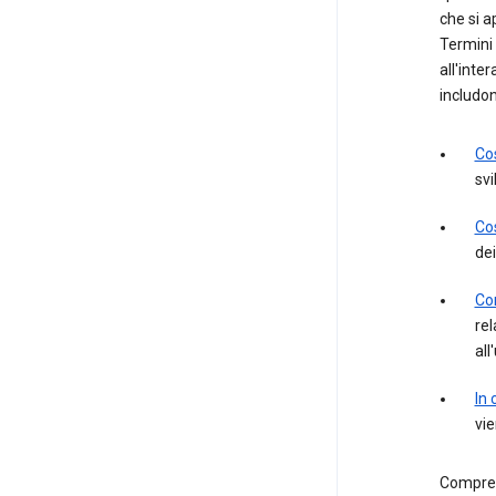
che si a
Termini 
all'inte
includon
Cos
svi
Cos
dei
Con
rel
all
In 
vie
Comprend