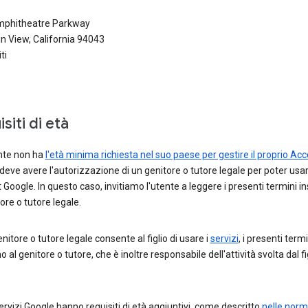
phitheatre Parkway
n View, California 94043
ti
siti di età
ente non ha
l'età minima richiesta nel suo paese per gestire il proprio Ac
 deve avere l'autorizzazione di un genitore o tutore legale per poter usa
Google. In questo caso, invitiamo l'utente a leggere i presenti termini i
ore o tutore legale.
nitore o tutore legale consente al figlio di usare i
servizi
, i presenti termi
o al genitore o tutore, che è inoltre responsabile dell'attività svolta dal fi
ervizi Google hanno requisiti di età aggiuntivi, come descritto
nelle norm