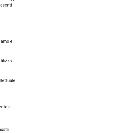
resenti
rniamo e
tilizzo
ellettuale
tente e
ostri