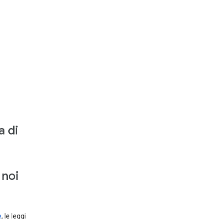
a di
 noi
e
, le leggi