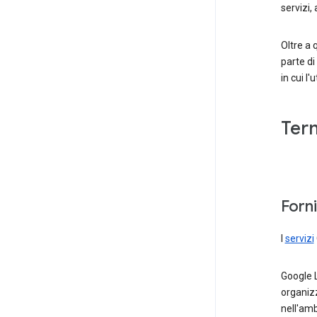
servizi, 
Oltre a 
parte di
in cui l
Ter
Forni
I
servizi
Google 
organizz
nell'ambi