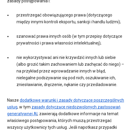
zasady postępowania i:
przestrzegać obowiązującego prawa (dotyczącego
między innymi kontroli eksportu, sankcji i handlu ludźmi);
szanować prawa innych osób (w tym przepisy dotyczące
prywatności i prawa własności intelektualnej);
nie wykorzystywać ani nie krzywdzić innych lub siebie
(albo grozić takim zachowaniem lub zachęcać do niego) –
na przykład przez wprowadzanie innych w błąd,
nielegalne podszywanie się pod nich, oszukiwanie ich,
zniesławianie, dręczenie, nękanie czy prześladowanie.
Nasze
dodatkowe warunki i zasady dotyczące poszczególnych
usług
, w tym
zasady dotyczące niedozwolonych zastosowań
generatywnej AI
, zawierają dodatkowe informacje na temat
właściwego postępowania, których muszą przestrzegać
wszyscy użytkownicy tych usług. Jeśli napotkasz przypadki