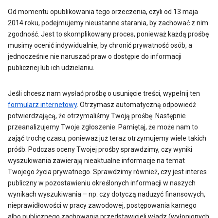
Od momentu opublikowania tego orzeczenia, czyli od 13 maja
2014 roku, podejmujemy nieustanne starania, by zachować z nim
zgodność. Jest to skomplikowany proces, ponieważ każdą prośbę
musimy ocenić indywidualnie, by chronić prywatność osób, a
jednocześnie nie naruszać praw o dostępie do informacji
publicznej lub ich udzielaniu.
Jeśli chcesz nam wysłać prośbę o usunięcie treści, wypełnij ten
formularz internetowy
. Otrzymasz automatyczną odpowiedź
potwierdzającą, że otrzymaliśmy Twoją prośbę. Następnie
przeanalizujemy Twoje zgłoszenie. Pamiętaj, że może nam to
zająć trochę czasu, ponieważ już teraz otrzymujemy wiele takich
próśb. Podczas oceny Twojej prośby sprawdzimy, czy wyniki
wyszukiwania zawierają nieaktualne informacje na temat
Twojego życia prywatnego. Sprawdzimy również, czy jest interes
publiczny w pozostawieniu określonych informacji w naszych
wynikach wyszukiwania – np. czy dotyczą nadużyć finansowych,
nieprawidłowości w pracy zawodowej, postępowania karnego
albo publicznego zachowania przedstawicieli władz (wyłonionych