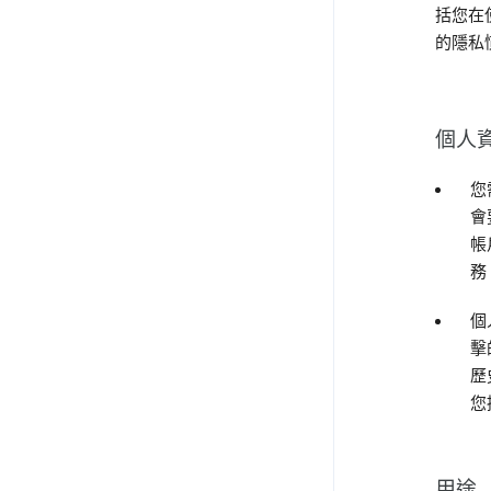
括您在
的隱私
個人
您
會
帳
務
個
擊
歷
您
用途