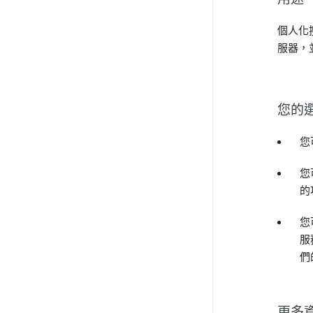
個人化
服器，
您的
您
您
的
您
服
們
更多