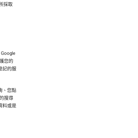
所採取
oogle
護您的
登記的服
詢、您點
的搜尋
資料或是