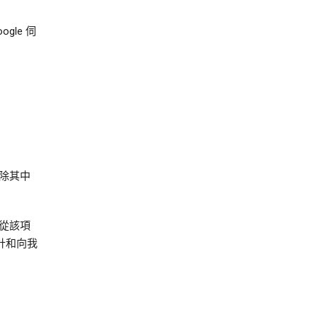
le 伺
除其中
從該項
計和向我