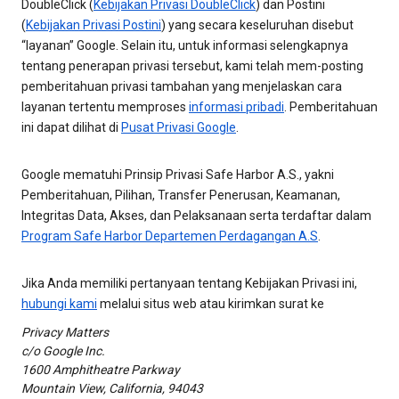
DoubleClick (
Kebijakan Privasi DoubleClick
) dan Postini
(
Kebijakan Privasi Postini
) yang secara keseluruhan disebut
“layanan” Google. Selain itu, untuk informasi selengkapnya
tentang penerapan privasi tersebut, kami telah mem-posting
pemberitahuan privasi tambahan yang menjelaskan cara
layanan tertentu memproses
informasi pribadi
. Pemberitahuan
ini dapat dilihat di
Pusat Privasi Google
.
Google mematuhi Prinsip Privasi Safe Harbor A.S., yakni
Pemberitahuan, Pilihan, Transfer Penerusan, Keamanan,
Integritas Data, Akses, dan Pelaksanaan serta terdaftar dalam
Program Safe Harbor Departemen Perdagangan A.S
.
Jika Anda memiliki pertanyaan tentang Kebijakan Privasi ini,
hubungi kami
melalui situs web atau kirimkan surat ke
Privacy Matters
c/o Google Inc.
1600 Amphitheatre Parkway
Mountain View, California, 94043