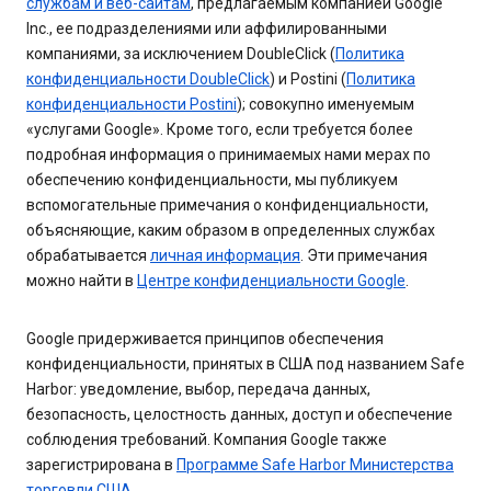
службам и веб-сайтам
, предлагаемым компанией Google
Inc., ее подразделениями или аффилированными
компаниями, за исключением DoubleClick (
Политика
конфиденциальности DoubleClick
) и Postini (
Политика
конфиденциальности Postini
); совокупно именуемым
«услугами Google». Кроме того, если требуется более
подробная информация о принимаемых нами мерах по
обеспечению конфиденциальности, мы публикуем
вспомогательные примечания о конфиденциальности,
объясняющие, каким образом в определенных службах
обрабатывается
личная информация
. Эти примечания
можно найти в
Центре конфиденциальности Google
.
Google придерживается принципов обеспечения
конфиденциальности, принятых в США под названием Safe
Harbor: уведомление, выбор, передача данных,
безопасность, целостность данных, доступ и обеспечение
соблюдения требований. Компания Google также
зарегистрирована в
Программе Safe Harbor Министерства
торговли США
.