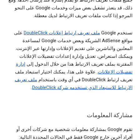
جميع ملفات تعريف الارتباط أو يقدم إشارة عند إرسال أحدها. ومع
ذلك، قد يتعذر تشغيل بعض ميزات وخدمات Google على النحو
المرجو إذا كانت ملفات تعريف الارتباط لديك معطلة.
تستخدم Google
ملف تعريف ارتباط إعلانات DoubleClick
على
مواقع AdSense الشريكة وبعض خدمات Google لمساعدة
المعلنين والناشرين على تقديم الإعلانات وإدارتها عبر الإنترنت.
ويمكنك استعراض، تعديل وإدارة إعدادات تفضيلات الإعلانات
المقترنة بملف تعريف الارتباط هذا من خلال الدخول إلى
إدارة
تفضيلات الإعلانات
. علاوة على هذا، يمكنك اختيار استبعاد ملف
تعريف ارتباط DoubleClick في أي وقت باستخدام
ملف تعريف
الارتباط للاستبعاد الذي تستخدمه شركة DoubleClick
.
مشاركة المعلومات
تقوم Google بمشاركة معلومات شخصية مع شركات أخرى أو
أفراد آخرين خارج Google فقط في الحالات المحددة التالية: