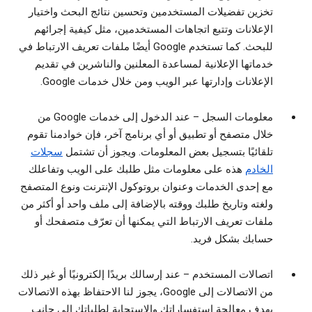
تخزين تفضيلات المستخدمين وتحسين نتائج البحث واختيار
الإعلانات وتتبع اتجاهات المستخدمين، مثل كيفية إجرائهم
للبحث. كما تستخدم Google أيضًا ملفات تعريف الارتباط في
خدماتها الإعلانية لمساعدة المعلنين والناشرين في تقديم
الإعلانات وإدارتها عبر الويب ومن خلال خدمات Google.
معلومات السجل
– عند الدخول إلى خدمات Google من
خلال متصفح أو تطبيق أو أي برنامج آخر، فإن خوادمنا تقوم
تلقائيًا بتسجيل بعض المعلومات. ويجوز أن تشتمل
سجلات
الخادم
هذه على معلومات مثل طلبك على الويب وتفاعلك
مع إحدى الخدمات وعنوان بروتوكول الإنترنت ونوع المتصفح
ولغته وتاريخ طلبك ووقته بالإضافة إلى ملف واحد أو أكثر من
ملفات تعريف الارتباط التي يمكنها أن تعرّف متصفحك أو
حسابك بشكل فريد.
اتصالات المستخدم
– عند إرسالك بريدًا إلكترونيًا أو غير ذلك
من الاتصالات إلى Google، يجوز لنا الاحتفاظ بهذه الاتصالات
بهدف معالجة استفساراتك والاستجابة لطلباتك إلى جانب