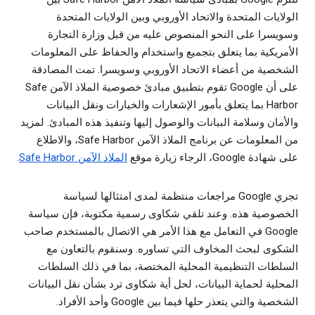
الولايات المتحدة والاتحاد الأوروبي وبين الولايات المتحدة
وسويسرا على النحو المنصوص عليه من قبل وزارة التجارة
الأمريكية بما يتعلق بتجميع واستخدام والحفاظ على المعلومات
الشخصية من أعضاء الاتحاد الأوروبي وسويسرا. تمت المصادقة
على أن Google تقوم بتطبيق مبادئ خصوصية الملاذ الآمن Safe
Harbor بما يتعلق بأمور الإشعارات والخيارات ونقل البيانات
والأمان وسلامة البيانات والوصول إليها وتنفيذ هذه المبادئ. لمزيد
من المعلومات عن برنامج الملاذ الآمن Safe Harbor، والاطلاع
على شهادة Google، الرجاء زيارة موقع
الملاذ الآمن Safe Harbor
.
تجري Google مراجعات منتظمة لمدى امتثالها لسياسة
الخصوصية هذه. وعند تلقي شكاوى رسمية مكتوبة، فإن سياسة
Google في التعامل مع هذا الأمر هي الاتصال بالمستخدم صاحب
الشكوى لبحث المخاوف التي تساوره. وسنقوم بالتعاون مع
السلطات التنظيمية المحلية المختصة، بما في ذلك السلطات
المحلية لحماية البيانات، لحل أية شكاوى ترد بشأن نقل البيانات
الشخصية والتي يتعذر حلها فيما بين Google وأحد الأفراد.