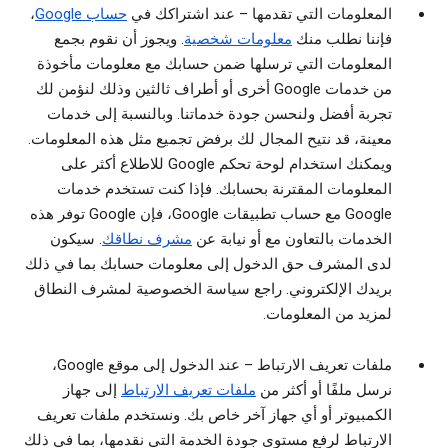
المعلومات التي تقدمها
– عند اشتراكك في
حساب Google
،
فإننا نطلب منك
معلومات شخصية
. ويجوز أن نقوم بجمع
المعلومات التي ترسلها ضمن حسابك مع معلومات مأخوذة
من خدمات Google أخرى أو أطراف ثالثين وذلك لنؤمن لك
تجربة أفضل ولنحسن جودة خدماتنا. وبالنسبة إلى خدمات
معينة، قد نتيح المجال لك برفض تجميع مثل هذه المعلومات.
ويمكنك استخدام لوحة تحكم Google للاطلاع أكثر على
المعلومات المقترنة بحسابك. فإذا كنت تستخدم خدمات
Google مع حساب تطبيقات Google، فإن Google توفر هذه
الخدمات بالتعاون مع أو نيابة عن
مشرف نطاقك
. سيكون
لدى المشرف حق الدخول إلى معلومات حسابك بما في ذلك
بريدك الإلكتروني. راجع سياسة الخصوصية لمشرف النطاق
لمزيد من المعلومات.
ملفات تعريف الارتباط
– عند الدخول إلى موقع Google،
نرسل ملفًا أو أكثر من
ملفات تعريف الارتباط
إلى جهاز
الكمبيوتر أو أي جهاز آخر خاص بك. ونستخدم ملفات تعريف
الارتباط لرفع مستوى جودة الخدمة التي نقدمها، بما في ذلك