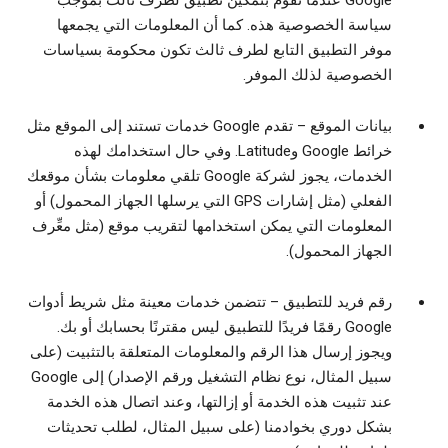
Google عندما تقوم بتمكين تطبيق لطرف ثالث بموجب
سياسة الخصوصية هذه. كما أن المعلومات التي يجمعها
موفر التطبيق التابع لطرف ثالث تكون محكومة بسياسات
الخصوصية لذلك الموفر.
بيانات الموقع
– تقدم Google خدمات تستند إلى الموقع مثل
خرائط Google وLatitude. وفي حال استخدامك لهذه
الخدمات، يجوز لشركة Google تلقي معلومات بشأن موقعك
الفعلي (مثل إشارات GPS التي يرسلها الجهاز المحمول) أو
المعلومات التي يمكن استخدامها لتقريب موقع (مثل معِّرف
الجهاز المحمول).
رقم فريد للتطبيق
– تتضمن خدمات معينة مثل شريط أدوات
Google رقمًا فريدًا للتطبيق ليس مقترنًا بحسابك أو بك.
ويجوز إرسال هذا الرقم والمعلومات المتعلقة بالتثبيت (على
سبيل المثال، نوع نظام التشغيل ورقم الإصدار) إلى Google
عند تثبيت هذه الخدمة أو إزالتها، وعند اتصال هذه الخدمة
بشكل دوري بخوادمنا (على سبيل المثال، لطلب تحديثات