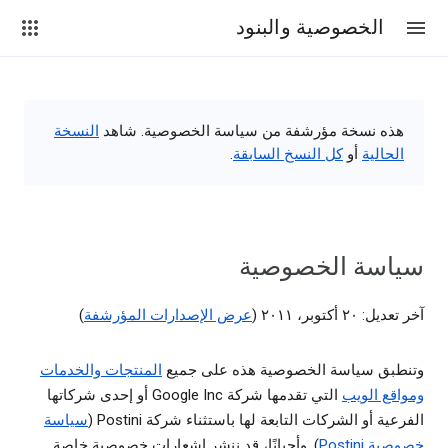
الخصوصية والبنود
هذه نسخة مؤرشفة من سياسة الخصوصية. شاهد
النسخة
الحالية
أو
كل النسخ السابقة
.
سياسة الخصوصية
آخر تعديل: ٢٠ أكتوبر، ٢٠١١ (
عرض الإصدارات المؤرشفة
)
وتنطبق سياسة الخصوصية هذه على جميع
المنتجات والخدمات
ومواقع الويب
التي تقدمها شركة ‎‏Google Inc أو إحدى شركاتها
الفرعية أو الشركات التابعة لها باستثناء شركة Postini (
سياسة
خصوصية Postini
). وأحيانًا، قد ننشر إشعارات خصوصية خاصة