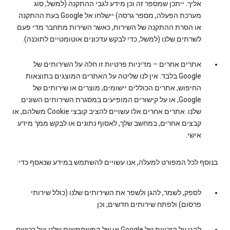
אליך. ייתכן שמספר זה וכן מידע לגבי ההתקנה (למשל, סוג
מערכת הפעלה, מספר גרסה) יישלחו אל Google בעת ההתקנה
או הסרת ההתקנה של השירות, כאשר השירות מתחבר מדי פעם
לשרתים שלנו (למשל, כדי לבקש עדכונים אוטומטיים לתוכנה).
אתרים אחרים
– מדיניות פרטיות זו חלה על השירותים של
Google בלבד. אין לנו שליטה על האתרים המוצגים בתוצאות
החיפוש, אתרים הכוללים יישומים, מוצרים או שירותים של
Google, או על קישורים המופיעים במסגרת השירותים השונים
שלנו. אתרים אחרים אלו עשויים להציב קובצי Cookie משלהם, או
קבצים אחרים, במחשב שלך, לאסוף נתונים או לבקש ממך מידע
אישי.
בנוסף לכל המפורט למעלה, אנו עשויים להשתמש במידע שנאסף כדי:
לספק, לשמר, להגן ולשפר את השירותים שלנו (כולל שירותי
פרסום) ולפתח שירותים חדשים; וכן
להגן על הזכויות של Google או של המשתמשים שלנו ועל רכושם.