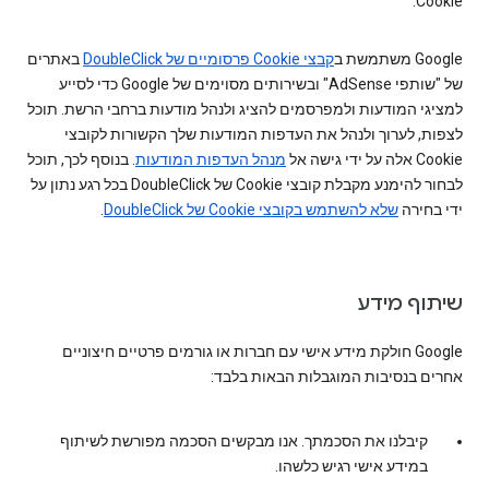
Cookie.
Google משתמשת ב
קבצי Cookie פרסומיים של DoubleClick
באתרים
של "שותפי AdSense" ובשירותים מסוימים של Google כדי לסייע
למציגי המודעות ולמפרסמים להציג ולנהל מודעות ברחבי הרשת. תוכל
לצפות, לערוך ולנהל את העדפות המודעות שלך הקשורות לקובצי
Cookie אלה על ידי גישה אל
מנהל העדפות המודעות
. בנוסף לכך, תוכל
לבחור להימנע מקבלת קובצי Cookie של DoubleClick בכל רגע נתון על
ידי בחירה
שלא להשתמש בקובצי Cookie של DoubleClick
.
שיתוף מידע
Google חולקת מידע אישי עם חברות או גורמים פרטיים חיצוניים
אחרים בנסיבות המוגבלות הבאות בלבד:
קיבלנו את הסכמתך. אנו מבקשים הסכמה מפורשת לשיתוף
במידע אישי רגיש כלשהו.