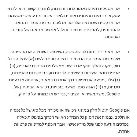
אנו מספקים מידע כאמור לחברות בנות, לחברות קשורות או לבתי
עסק או גורמים מהימנים אחרים לצורך עיבוד מידע אישי מטעמנו.
אנו מבקשים שגורמים אלו יסכימו לעבד מידע כאמור בהתאם
להנחיותינו, למדיניות פרטיות זו ולכל אמצעי מתאים של סודיות
ואבטחה.
אנו מאמינים בתום לב שהגישה, השימוש, השמירה או החשיפה
של מידע כאמור הם הכרחיים במידה סבירה לשם (א) עמידה בכל
חוק, תקנה והליך חוקי או דרישה ממשלתית הניתנת לאכיפה, (ב)
אכיפת תנאי השירות הישימים, לרבות חקירת חשדות להפרתם,
(ג) גילוי, מניעה או טיפול בדרך אחרת ברמאות, אבטחה או בעיות
טכניות, או (ד) הגנה מפני פגיעה בזכויות, רכוש או הביטחון של
Google, משתמשיה או הציבור, כנדרש או כמותר על פי חוק.
אם Google תיטול חלק במיזוג, רכישה או מכירה מכל סוג של כל נכסיה
או חלקם, נבטיח את חסיון כל המידע האישי הכרוך בפעולות כאלה
ונפרסם הודעה לפני שכל מידע אישי יועבר ויוכפף למדיניות פרטיות
אחרת.