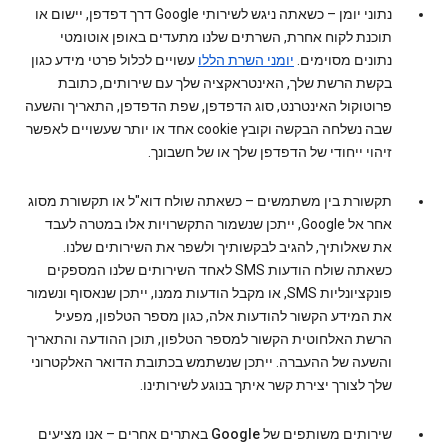
נתוני יומן
– כשאתה ניגש לשירותי Google דרך דפדפן, יישום או
תוכנת לקוח אחרת, השרתים שלנו מתעדים באופן אוטומטי
נתונים מסוימים.
יומני השרת הללו
עשויים לכלול פרטי מידע כגון
בקשת הרשת שלך, האינטראקציה שלך עם שירותים, כתובת
פרוטוקול האינטרנט, סוג הדפדפן, שפת הדפדפן, התאריך והשעה
שבה נשלחה הבקשה וקובץ cookie אחד או יותר שעשויים לאפשר
זיהוי ייחודי של הדפדפן שלך או של חשבונך.
תקשורת בין משתמשים
– כשאתה שולח דוא"ל או תקשורת מסוג
אחר אל Google, ייתכן שנשמור התקשרויות אלו במטרה לעבד
את שאלותיך, להגיב לבקשותיך ולשפר את השירותים שלנו.
כשאתה שולח הודעות SMS לאחד השירותים שלנו המספקים
פונקציונליות SMS, או מקבל הודעות ממנו, ייתכן שנאסוף ונשמור
את המידע הקשור להודעות אלה, כגון מספר הטלפון, מפעיל
הרשת האלחוטית הקשור למספר הטלפון, תוכן ההודעה והתאריך
והשעה של ההעברה. ייתכן שנשתמש בכתובת הדואר האלקטרוני
שלך לצורך יצירת קשר איתך בנוגע לשירותינו.
שירותים משותפים של Google באתרים אחרים
– אנו מציעים