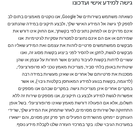
גישה למידע אישי ועדכונו
כשאתה משתמש בשירותים של Google, אנו נוקטים מאמצים בתום לב
לספק לך גישה אל המידע האישי שלך, ולבצע תיקונים במידה שהנתונים
אינם מדויקים או למחוק נתונים לפי בקשתך, אם החוק אינו דורש את
שמירתם או אם הם אינם נחוצים למטרות עסקיות לגיטימיות. אנו
מבקשים ממשתמשים פרטיים לזהות את עצמם ואת המידע שאליו הם
מבקשים לגשת, לתקן או להסיר לפני ביצוע בקשות מסוג זה, ואנו
עשויים לדחות בקשות לעיבוד נתונים אשר חוזרות על עצמן או שהן
שיטתיות באופן בלתי סביר, מצריכות מאמץ טכני לא פרופורציונלי,
מסכנות את פרטיותם של אחרים או שאינן מעשיות במידה רבה
(לדוגמה, בקשות בנוגע למידע המאוחסן בקלטות גיבוי), או אשר
במקרים אחרים אינן מצריכות גישה. במקרים שבהם אנו מספקים
אפשרות לגשת למידע ולבצע בו תיקונים, אנו מספקים שירות זה ללא
תשלום, אלא אם הפעולה דורשת מאמץ שאינו פרופורציונלי. בשל אופן
התחזוקה של שירותים מסוימים, לאחר שתמחק את המידע שלך, שרידי
העותקים יימחקו מהשרתים הפעילים תוך פרק זמן מסוים, והם יישארו
במערכות הגיבוי שלנו. בקר במרכזי העזרה שלנו לקבלת מידע נוסף.