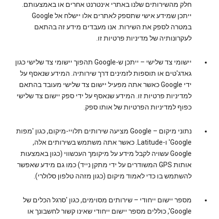
חלק מהשירותים שלנו באתרי אינטרנט אחרים או באמצעותם.
ייתכן שמידע אישי שתספק לאתרים אלו יישלח אל Google
במטרה לספק את השירות. אנו מעבדים מידע זה בהתאם
לעקרונותיה של מדיניות פרטיות זו.
יישומי צד שלישי
– ייתכן ש-Google תהפוך יישומי צד שלישי כגון
גאדג'טים או תוספות לזמינים דרך שירותיה. המידע שנאסף על
ידי Google כאשר אתה מפעיל יישום צד שלישי מעובד בהתאם
למדיניות פרטיות זו. המידע שנאסף על ידי ספק יישום צד שלישי
כפוף למדיניות הפרטיות של אותו ספק.
נתוני מיקום
– Google מציעה שירותים תלויי-מיקום, כגון 'מפות
Google' ו-Latitude. כאשר אתה משתמש בשירותים אלה,
Google עשויה לקבל מידע על מיקומך העכשווי (כגון באמצעות
אותות GPS המשודרים על ידי מתקן נייד) כמו גם מידע שאפשר
להשתמש בו כדי לאמוד מיקום (כגון מזהה טלפון סלולרי).
מספר יישום ייחודי
– שירותים מסוימים, כגון 'סרגל הכלים של
Google', כוללים מספר יישום ייחודי שאינו קשור לחשבונך או