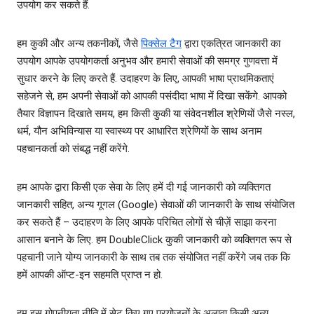
उपयोग कर सकते हैं.
हम कुकी और अन्‍य तकनीकों, जैसे
पिक्‍सेल टैग
द्वारा एकत्रित जानकारी का
उपयोग आपके उपयोगकर्ता अनुभव और हमारी सेवाओं की समग्र गुणवत्ता में
सुधार करने के लिए करते हैं. उदाहरण के लिए, आपकी भाषा प्राथमिकताएं
सहेजने से, हम अपनी सेवाओं को आपकी पसंदीदा भाषा में दिखा सकेंगे. आपको
तैयार विज्ञापन दिखाते समय, हम किसी कुकी या संवेदनशील श्रेणियों जैसे नस्‍ल,
धर्म, यौन अभिविन्‍यास या स्‍वास्‍थ्‍य पर आधारित श्रेणियों के साथ अनाम
पहचानकर्ता को संबद्ध नहीं करेंगे.
हम आपके द्वारा किसी एक सेवा के लिए हमें दी गई जानकारी को व्‍यक्तिगत
जानकारी सहित, अन्‍य गूगल (Google) सेवाओं की जानकारी के साथ संयोजित
कर सकते हैं – उदाहरण के लिए आपके परिचित लोगों से चीज़ें साझा करना
आसान बनाने के लिए. हम DoubleClick कुकी जानकारी को व्‍यक्तिगत रूप से
पहचानी जाने योग्‍य जानकारी के साथ तब तक संयोजित नहीं करेंगे जब तक कि
हमें आपकी ऑप्‍ट-इन सहमति प्राप्त न हो.
हम इस गोपनीयता नीति में सेट किए गए प्रयोजनों के अलावा किसी अन्‍य