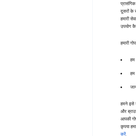
प्रासंगिक
दूसरों क
हमारी सेव
उपयोग कैस
हमारी गोप
हम 
हम 
जान
हमने इसे 
और ब्राउज
आपकी गोपन
कृपया हमा
करें
.