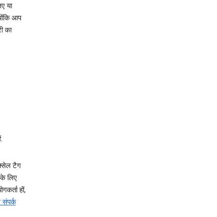
िए या
योंकि आप
री का
.
‍सेल टैग
 के लिए
कर्ता हों,
 संपर्क