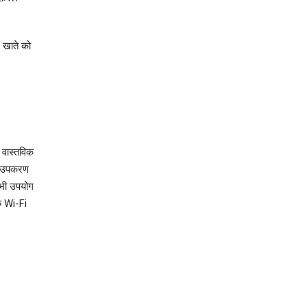
 खाते को
वास्‍तविक
इल उपकरण
ा भी उपयोग
े Wi-Fi