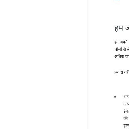
हम ज
हम अपने स
चीज़ों से
अधिक जटि
हम दो तरी
आपक
आप 
ईमे
की 
दृश