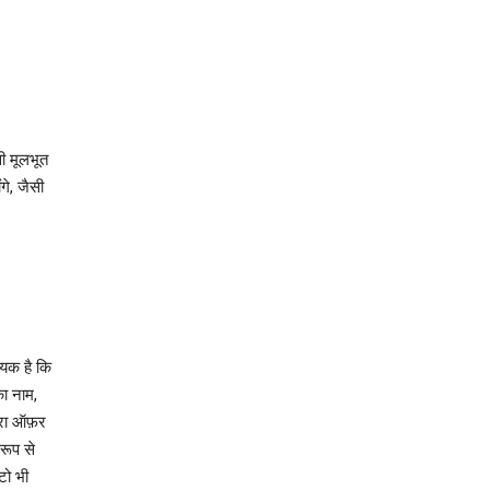
ी मूलभूत
गे, जैसी
यक है कि
ा नाम,
वारा ऑफ़र
रूप से
टो भी