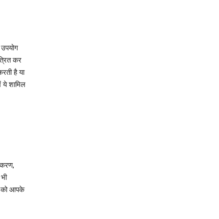
ा उपयोग
त्रित कर
रती है या
ं ये शामिल
‍करण,
 भी
र को आपके