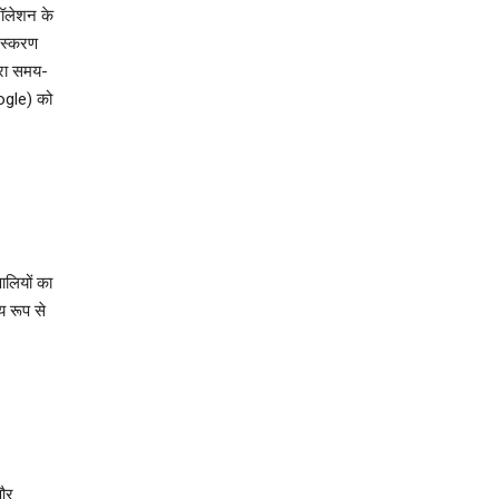
‍टॉलेशन के
स्‍करण
वारा समय-
oogle) को
ालियों का
 रूप से
और