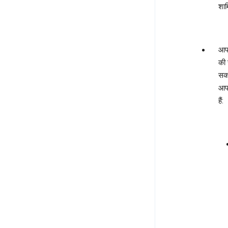
शाम
आपक
की 
सकत
आप 
हैं: