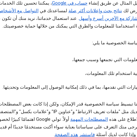
ل المثال عن طريق إنشاء
حساب في Google
، يمكننا تحسين تلك الخدمات
رض لك
نتائج بحث وإعلانات أكثر صلة
لمساعدتك في
التواصل مع الأشخا
اركة مع الآخرين أسرع وأسهل
. عند استعمال خدماتنا، نريد منك أن تكون 
 استخدامنا للمعلومات والطرق التي يمكنك من خلالها حماية خصوصيتك.
اسة الخصوصية ما يلي:
علومات التي نجمعها وسبب جمعها،
ية استخدام تلك المعلومات،
ارات التي نقدمها، بما في ذلك إمكانية الوصول إلى المعلومات وتحديثها.
نا تبسيط سياسة الخصوصية قدر الإمكان، ولكن إذا كانت بعض المصطلحات
مألوفة لديك مثل "ملفات تعريف الارتباط" و"عناوين IP" و"علامات بكسل" 
اطلاع على هذه
المصطلحات المهمة
أولاً. تولي Google اهتمامًا كبير
يرجى منك التعرف على سياساتنا بعناية سواء أكنت مستخدمًا جديدًا أم قديم
فاستشر هذه الصفحة
.