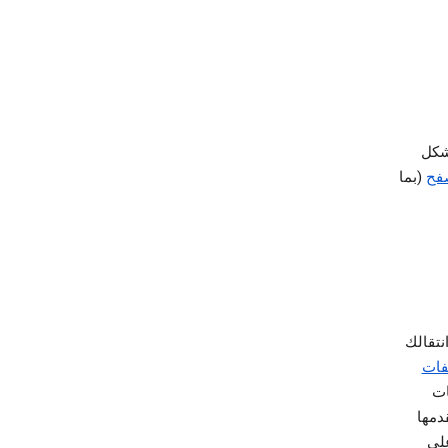
شكل
صفح
(بما
نتقالك
فات
ات
دمها
ر على