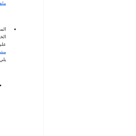
ملف 
الم
الخ
على YouTube، أو أوقات زيارتك موقع الويب الذي ي
مشاه
يلي: