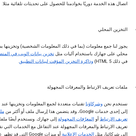
اتصال هذه الخدمة دوريًا بخوادمنا للحصول على تحديثات تلقائية مثلا.
التخزين المحلي
يجوز لنا جمع معلومات (بما في ذلك المعلومات الشخصية) وتخزينها ب
محلي على جهازك باستخدام آليات مثل
تخزين بيانات الويب في المت
في ذلك HTML 5)
وذاكرة التخزين المؤقت لبيانات التطبيق
.
ملفات تعريف الارتباط والمعرفات المجهولة
نستخدم نحن
وشركاؤنا
تقنيات متعددة لجمع المعلومات وتخزينها عند ا
إلى إحدى خدمات Google، وقد يتضمن هذا إرسال ملف أو أكثر من
مل
تعريف الارتباط
أو
المعرّفات المجهولة
إلى جهازك. ونستخدم أيضًا ملف
تعريف الارتباط والمعرفات المجهولة عند التفاعل مع الخدمات التي نق
إلى شركائنا، مثل
الخدمات الإعلانية
أو ميزات Google التي قد تظه