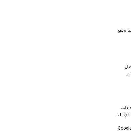
 مشاهدتك المحتوى الذي توفره Google، فإننا نجمع
تصل
ات
ادات
فات تعريف الارتباط التي قد تحدد متصفحك أو حسابك في Google