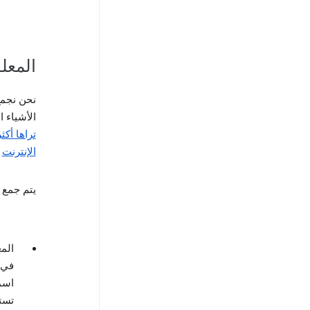
المعل
نحن نجمع
الأشياء ا
تراها أكث
الإنترنت
أ
يتم جمع ا
المع
في حساب Google
اسم
تست