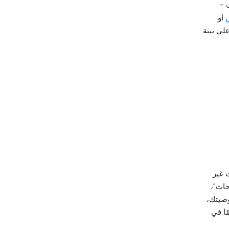
 –
ص
أو
على بينة
 غير
و"المتصفحات"،
ًا لخصوصيتك،
ًا في