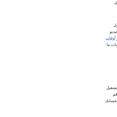
ك.
ل
يديو
أوقات
ات ما
تشغيل
قم
حسابك