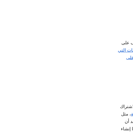
ف على
نات التي
على
اشتراك
ة
، مثل
د أن
 إنشاء