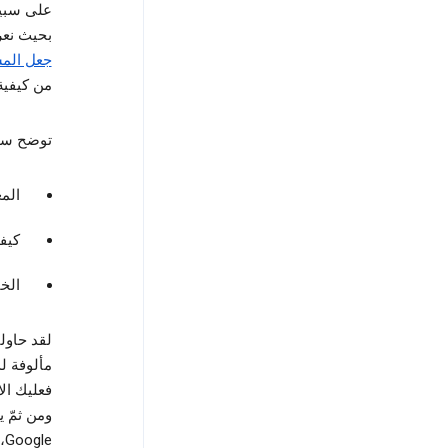
على سبي
بحيث نع
جعل المش
من كيفية
توضح سي
الم
كيف
الخي
لقد حاول
فعليك ال
ومن ثمّ 
Google، وإذا كانت لديك أسئلة