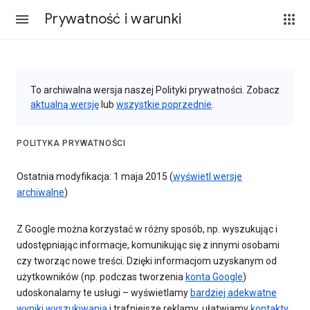
Prywatność i warunki
To archiwalna wersja naszej Polityki prywatności. Zobacz
aktualną wersję
lub
wszystkie poprzednie
.
POLITYKA PRYWATNOŚCI
Ostatnia modyfikacja: 1 maja 2015 (
wyświetl wersje
archiwalne
)
Z Google można korzystać w różny sposób, np. wyszukując i
udostępniając informacje, komunikując się z innymi osobami
czy tworząc nowe treści. Dzięki informacjom uzyskanym od
użytkowników (np. podczas tworzenia
konta Google
)
udoskonalamy te usługi – wyświetlamy
bardziej adekwatne
wyniki wyszukiwania
i trafniejsze reklamy, ułatwiamy
kontakty