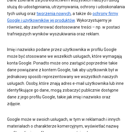
Dane zbierane za pośrednictwem wszystkich naszych usług
służą do udostępniania, utrzymywania, ochrony i udoskonalania
tych usług oraz
tworzenia nowych
, a także do
ochrony firmy
Google i użytkowników jej produktów
. Wykorzystujemy je
również, aby zaoferować dostosowane treści – np. w postaci
trafniejszych wyników wyszukiwania oraz reklam.
Imię i nazwisko podane przez użytkownika w profilu Google
może być stosowane we wszelkich usługach, które wymagają
konta Google. Ponadto może ono zastąpić poprzednie takie
dane powiązane z kontem Google, tak aby użytkownik był w
jednakowy sposób reprezentowany we wszystkich naszych
usługach. Osoby, które znają adres e-mail użytkownika lub inne
identyfikujące go dane, mogą zobaczyć publicznie dostępne
dane z jego profilu Google, takie jak imię i nazwisko oraz
zdjęcie.
Google może w swoich usługach, w tym w reklamach i innych
materiałach o charakterze komercyjnym, wyświetlać nazwę